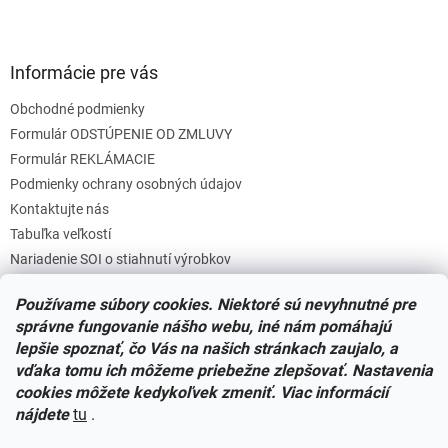
Informácie pre vás
Obchodné podmienky
Formulár ODSTÚPENIE OD ZMLUVY
Formulár REKLÁMACIE
Podmienky ochrany osobných údajov
Kontaktujte nás
Tabuľka veľkostí
Nariadenie SOI o stiahnutí výrobkov
Reklamačný poriadok
Používame súbory cookies. Niektoré sú nevyhnutné pre
Zásady súborov COOKIES
správne fungovanie nášho webu, iné nám pomáhajú
lepšie spoznať, čo Vás na našich stránkach zaujalo, a
vďaka tomu ich môžeme priebežne zlepšovať. Nastavenia
Facebook
cookies môžete kedykoľvek zmeniť. Viac informácií
nájdete
tu
.