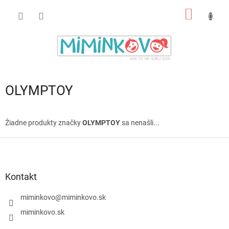
Prejsť
NÁKU
na
obsah
KOŠÍK
OLYMPTOY
Žiadne produkty značky
OLYMPTOY
sa nenašli...
Z
á
p
ä
Kontakt
t
i
miminkovo
@
miminkovo.sk
e
miminkovo.sk