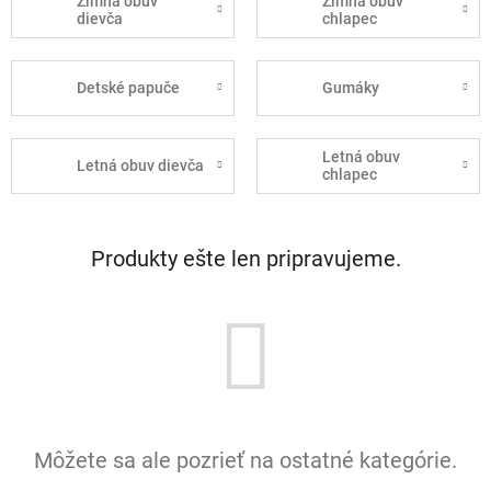
Zimná obuv
Zimná obuv
dievča
chlapec
Detské papuče
Gumáky
Letná obuv
Letná obuv dievča
chlapec
Produkty ešte len pripravujeme.
Môžete sa ale pozrieť na ostatné kategórie.