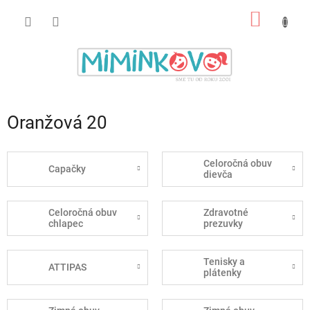
Prejsť
NÁKU
na
obsah
KOŠÍK
Oranžová 20
Celoročná obuv
Capačky
dievča
Celoročná obuv
Zdravotné
chlapec
prezuvky
Tenisky a
ATTIPAS
plátenky