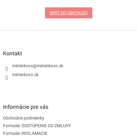
SPÄŤ DO OBCHODU
Z
á
p
ä
Kontakt
t
i
miminkovo
@
miminkovo.sk
e
miminkovo.sk
Informácie pre vás
Obchodné podmienky
Formulár ODSTÚPENIE OD ZMLUVY
Formulár REKLÁMACIE