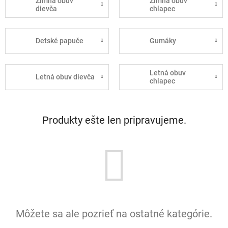
Zimná obuv
Zimná obuv
dievča
chlapec
Detské papuče
Gumáky
Letná obuv
Letná obuv dievča
chlapec
Produkty ešte len pripravujeme.
Môžete sa ale pozrieť na ostatné kategórie.