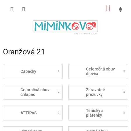
Prejsť
NÁKU
na
obsah
KOŠÍK
Oranžová 21
Celoročná obuv
Capačky
dievča
Celoročná obuv
Zdravotné
chlapec
prezuvky
Tenisky a
ATTIPAS
plátenky