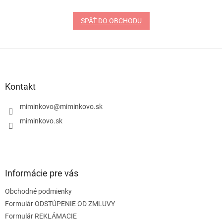
SPÄŤ DO OBCHODU
Z
á
p
ä
Kontakt
t
i
miminkovo
@
miminkovo.sk
e
miminkovo.sk
Informácie pre vás
Obchodné podmienky
Formulár ODSTÚPENIE OD ZMLUVY
Formulár REKLÁMACIE