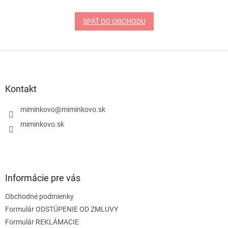
SPÄŤ DO OBCHODU
Z
á
p
ä
Kontakt
t
i
miminkovo
@
miminkovo.sk
e
miminkovo.sk
Informácie pre vás
Obchodné podmienky
Formulár ODSTÚPENIE OD ZMLUVY
Formulár REKLÁMACIE