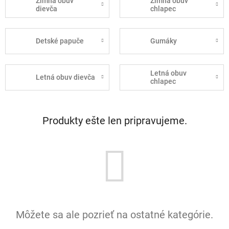
Zimná obuv
Zimná obuv
dievča
chlapec
Detské papuče
Gumáky
Letná obuv
Letná obuv dievča
chlapec
Produkty ešte len pripravujeme.
Môžete sa ale pozrieť na ostatné kategórie.