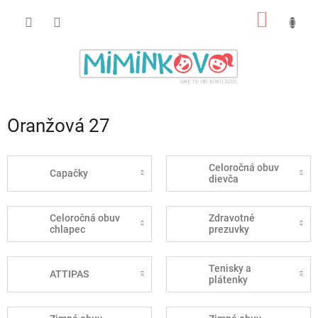
Prejsť
NÁKU
na
obsah
KOŠÍK
Oranžová 27
Celoročná obuv
Capačky
dievča
Celoročná obuv
Zdravotné
chlapec
prezuvky
Tenisky a
ATTIPAS
plátenky