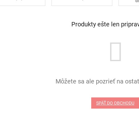
d
Produkty ešte len pripr
Môžete sa ale pozrieť na ostat
SPÄŤ DO OBCHODU