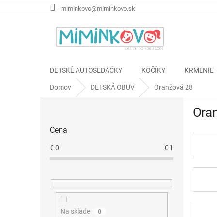
Prejsť
miminkovo@miminkovo.sk
na
obsah
DETSKÉ AUTOSEDAČKY
KOČÍKY
KRMENIE
Domov
DETSKÁ OBUV
Oranžová 28
B
Ora
o
č
Cena
n
ý
€
0
€
1
p
a
n
e
l
Na sklade
0