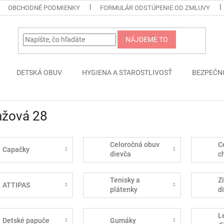
OBCHODNÉ PODMIENKY
FORMULÁR ODSTÚPENIE OD ZMLUVY
NÁJDEME TO
DETSKÁ OBUV
HYGIENA A STAROSTLIVOSŤ
BEZPEČN
nžová 28
Celoročná obuv
C
Capačky
dievča
c
Tenisky a
Z
ATTIPAS
plátenky
d
L
Detské papuče
Gumáky