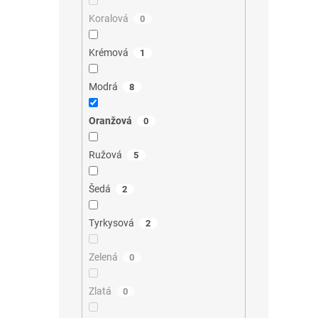
Koralová
0
Krémová
1
Modrá
8
Oranžová
0
Ružová
5
Šedá
2
Tyrkysová
2
Zelená
0
Zlatá
0