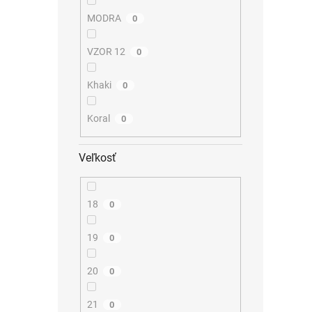
MODRA
0
VZOR 12
0
Khaki
0
Koral
0
Veľkosť
18
0
19
0
20
0
21
0