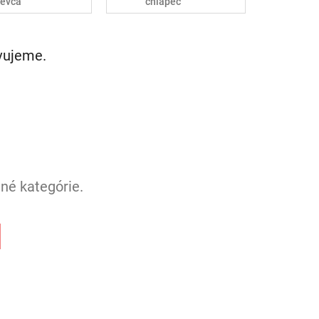
ievča
chlapec
avujeme.
né kategórie.