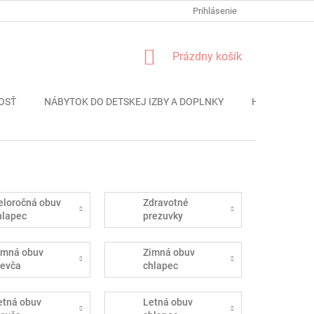
FORMULÁR REKLÁMACIE
PODMIENKY OCHRANY OSOBNÝCH ÚDAJO
Prihlásenie
NÁKUPNÝ
Prázdny košík
KOŠÍK
OSŤ
NÁBYTOK DO DETSKEJ IZBY A DOPLNKY
HRAČKY
eloročná obuv
Zdravotné
hlapec
prezuvky
imná obuv
Zimná obuv
ievča
chlapec
etná obuv
Letná obuv