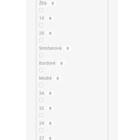
Žltá
0
19
0
20
0
Smotanová
0
Bordové
0
Modré
0
34
0
32
0
24
0
37
0