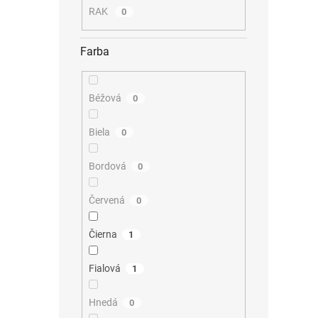
RAK
0
Farba
Béžová
0
Biela
0
Bordová
0
Červená
0
Čierna
1
Fialová
1
Hnedá
0