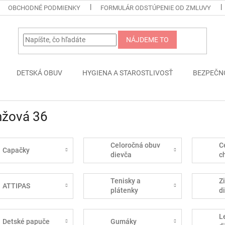
OBCHODNÉ PODMIENKY
FORMULÁR ODSTÚPENIE OD ZMLUVY
NÁJDEME TO
DETSKÁ OBUV
HYGIENA A STAROSTLIVOSŤ
BEZPEČN
nžová 36
Celoročná obuv
C
Capačky
dievča
c
Tenisky a
Z
ATTIPAS
plátenky
d
L
Detské papuče
Gumáky