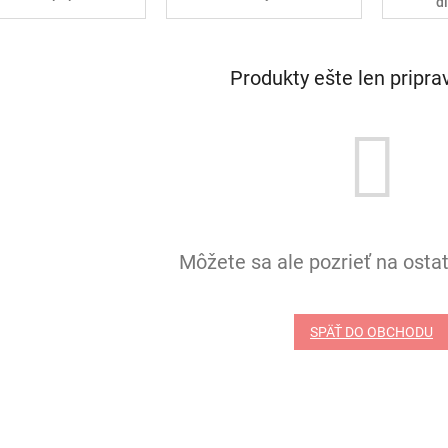
d
Produkty ešte len pripr
Môžete sa ale pozrieť na ostat
SPÄŤ DO OBCHODU