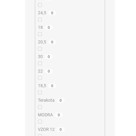
24,5
0
18
0
20,5
0
30
0
22
0
18,5
0
Terakota
0
MODRA
0
VZOR 12
0