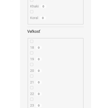
Khaki
0
Koral
0
Veľkosť
18
0
19
0
20
0
21
0
22
0
23
0