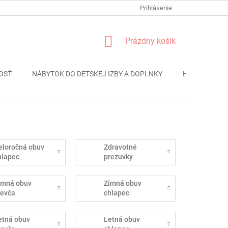
FORMULÁR REKLÁMACIE
PODMIENKY OCHRANY OSOBNÝCH ÚDAJO
Prihlásenie
NÁKUPNÝ
Prázdny košík
KOŠÍK
OSŤ
NÁBYTOK DO DETSKEJ IZBY A DOPLNKY
HRAČKY
eloročná obuv
Zdravotné
hlapec
prezuvky
imná obuv
Zimná obuv
ievča
chlapec
etná obuv
Letná obuv