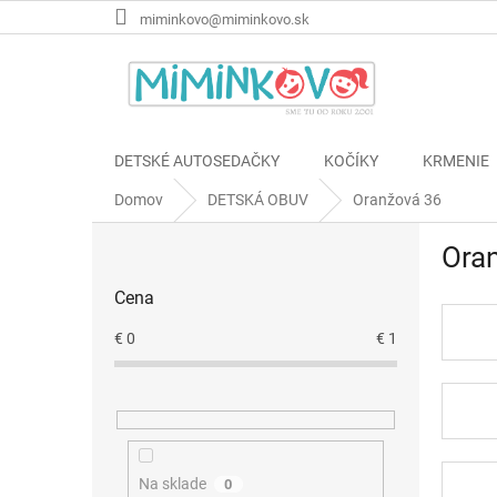
Prejsť
miminkovo@miminkovo.sk
na
obsah
DETSKÉ AUTOSEDAČKY
KOČÍKY
KRMENIE
Domov
DETSKÁ OBUV
Oranžová 36
B
Ora
o
č
Cena
n
ý
€
0
€
1
p
a
n
e
l
Na sklade
0