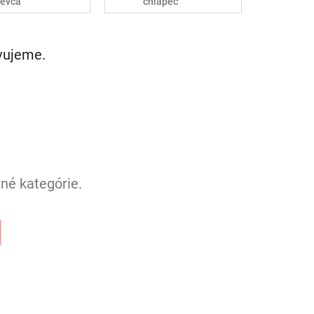
ievča
chlapec
avujeme.
né kategórie.