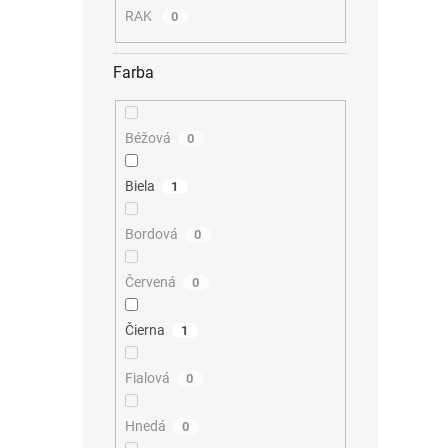
RAK
0
Farba
Béžová
0
Biela
1
Bordová
0
Červená
0
Čierna
1
Fialová
0
Hnedá
0