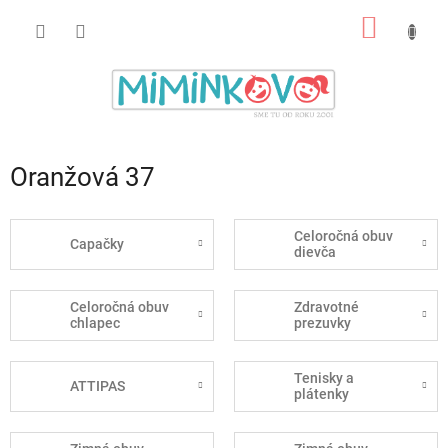
Prejsť
NÁKU
na
obsah
KOŠÍK
Oranžová 37
Celoročná obuv
Capačky
dievča
Celoročná obuv
Zdravotné
chlapec
prezuvky
Tenisky a
ATTIPAS
plátenky