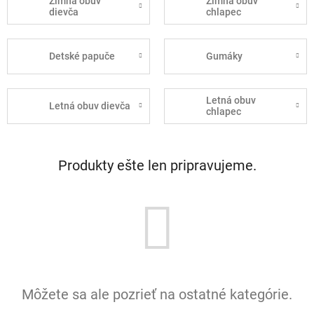
Zimná obuv
Zimná obuv
dievča
chlapec
Detské papuče
Gumáky
Letná obuv
Letná obuv dievča
chlapec
Produkty ešte len pripravujeme.
Môžete sa ale pozrieť na ostatné kategórie.