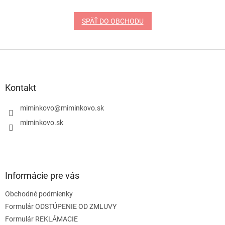
SPÄŤ DO OBCHODU
Z
á
p
ä
Kontakt
t
i
miminkovo
@
miminkovo.sk
e
miminkovo.sk
Informácie pre vás
Obchodné podmienky
Formulár ODSTÚPENIE OD ZMLUVY
Formulár REKLÁMACIE