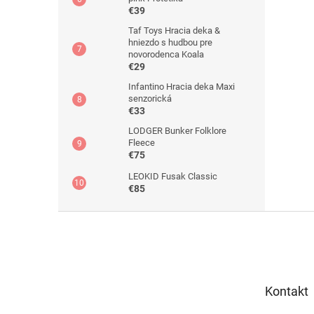
€39
Taf Toys Hracia deka &
hniezdo s hudbou pre
novorodenca Koala
€29
Infantino Hracia deka Maxi
senzorická
€33
LODGER Bunker Folklore
Fleece
€75
LEOKID Fusak Classic
€85
Z
á
p
ä
t
Kontakt
i
e