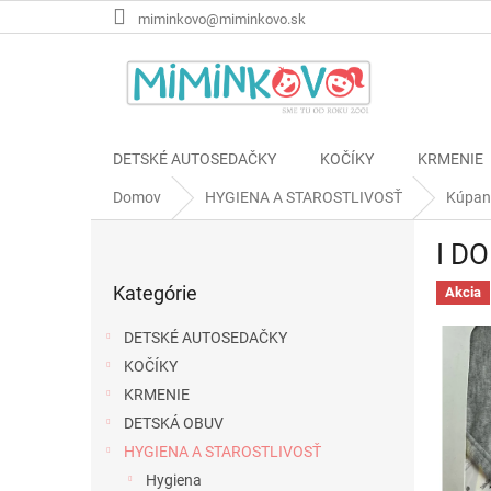
Prejsť
miminkovo@miminkovo.sk
na
obsah
DETSKÉ AUTOSEDAČKY
KOČÍKY
KRMENIE
Domov
HYGIENA A STAROSTLIVOSŤ
Kúpan
B
I DO
o
Preskočiť
č
Kategórie
kategórie
Akcia
n
ý
DETSKÉ AUTOSEDAČKY
p
KOČÍKY
a
KRMENIE
n
e
DETSKÁ OBUV
l
HYGIENA A STAROSTLIVOSŤ
Hygiena