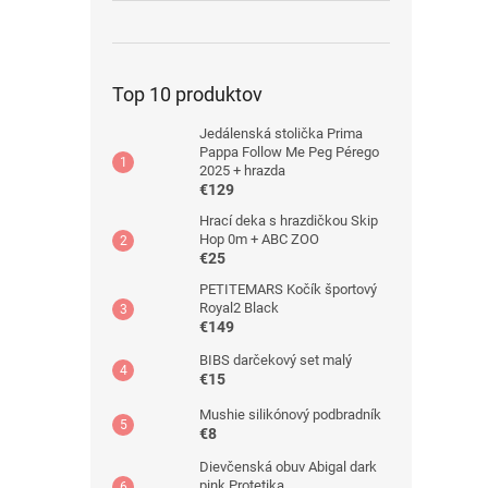
Top 10 produktov
Jedálenská stolička Prima
Pappa Follow Me Peg Pérego
2025 + hrazda
€129
Hrací deka s hrazdičkou Skip
Hop 0m + ABC ZOO
€25
PETITEMARS Kočík športový
Royal2 Black
€149
BIBS darčekový set malý
€15
Mushie silikónový podbradník
€8
Dievčenská obuv Abigal dark
pink Protetika