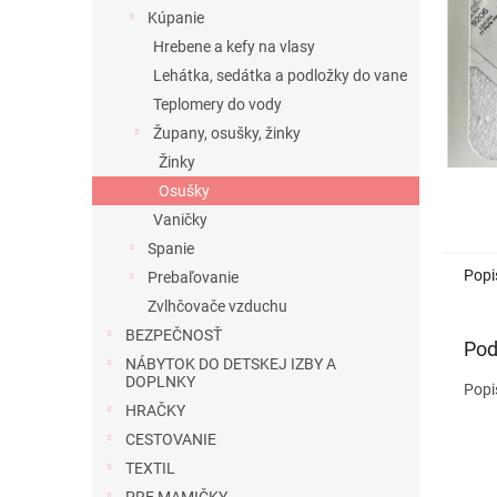
Kúpanie
Hrebene a kefy na vlasy
Lehátka, sedátka a podložky do vane
Teplomery do vody
Župany, osušky, žinky
Žinky
Osušky
Vaničky
Spanie
Popi
Prebaľovanie
Zvlhčovače vzduchu
BEZPEČNOSŤ
Pod
NÁBYTOK DO DETSKEJ IZBY A
DOPLNKY
Popi
HRAČKY
CESTOVANIE
TEXTIL