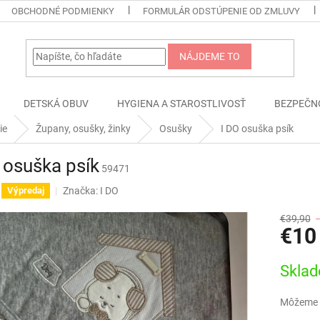
OBCHODNÉ PODMIENKY
FORMULÁR ODSTÚPENIE OD ZMLUVY
NÁJDEME TO
DETSKÁ OBUV
HYGIENA A STAROSTLIVOSŤ
BEZPEČN
ie
Župany, osušky, žinky
Osušky
I DO osuška psík
 osuška psík
59471
Značka:
I DO
Výpredaj
€39,90
€10
Jednotk
Skla
cena:
Môžeme d