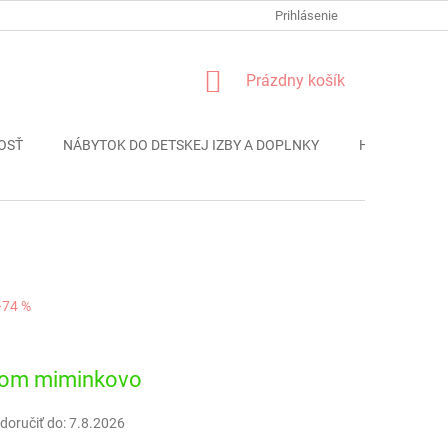
FORMULÁR REKLÁMACIE
PODMIENKY OCHRANY OSOBNÝCH ÚDAJO
Prihlásenie
NÁKUPNÝ
Prázdny košík
KOŠÍK
OSŤ
NÁBYTOK DO DETSKEJ IZBY A DOPLNKY
HRAČKY
–74 %
ová
dom miminkovo
oručiť do:
7.8.2026