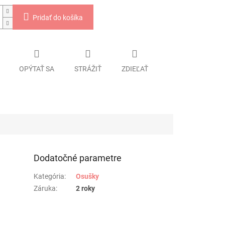
Pridať do košíka
OPÝTAŤ SA
STRÁŽIŤ
ZDIEĽAŤ
Dodatočné parametre
Kategória
:
Osušky
Záruka
:
2 roky