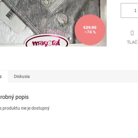
€39,90
–74 %
TLAČ
s
Diskusia
robný popis
s produktu nie je dostupný