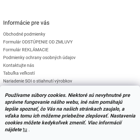
Informácie pre vás
Obchodné podmienky
Formulár ODSTÚPENIE OD ZMLUVY
Formulár REKLÁMACIE
Podmienky ochrany osobných údajov
Kontaktujte nás
Tabuľka veľkostí
Nariadenie SOI o stiahnutí výrobkov
Reklamačný poriadok
Používame súbory cookies. Niektoré sú nevyhnutné pre
Zásady súborov COOKIES
správne fungovanie nášho webu, iné nám pomáhajú
lepšie spoznať, čo Vás na našich stránkach zaujalo, a
vďaka tomu ich môžeme priebežne zlepšovať. Nastavenia
Facebook
cookies môžete kedykoľvek zmeniť. Viac informácií
nájdete
tu
.