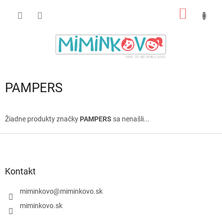
Prejsť
NÁKU
na
obsah
KOŠÍK
PAMPERS
Žiadne produkty značky
PAMPERS
sa nenašli...
Z
á
p
ä
Kontakt
t
i
miminkovo
@
miminkovo.sk
e
miminkovo.sk