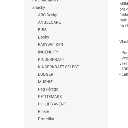
PRE MAMIČKY
Mäkk
Značky
prak
ľahk
ABC Design
riad
ANGELCARE
na v
BIBS
Dooky
Vlast
EASYWALKER
INGENUITY
- Po
- Vy
KINDERKRAFT
všes
KINDERKRAFT SELECT
- 10
- Ľah
LODGER
MUSHIE
Peg Pérego
PETITEMARS
PHILIPS AVENT
Pinkie
Protetika