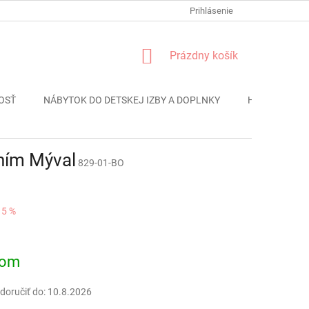
FORMULÁR REKLÁMACIE
PODMIENKY OCHRANY OSOBNÝCH ÚDAJO
Prihlásenie
NÁKUPNÝ
Prázdny košík
KOŠÍK
OSŤ
NÁBYTOK DO DETSKEJ IZBY A DOPLNKY
HRAČKY
ním Mýval
829-01-BO
15 %
ová
dom
oručiť do:
10.8.2026