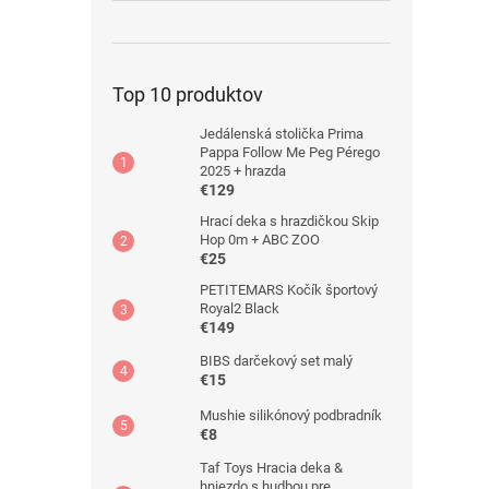
Top 10 produktov
Jedálenská stolička Prima
Pappa Follow Me Peg Pérego
2025 + hrazda
€129
Hrací deka s hrazdičkou Skip
Hop 0m + ABC ZOO
€25
PETITEMARS Kočík športový
Royal2 Black
€149
BIBS darčekový set malý
€15
Mushie silikónový podbradník
€8
Taf Toys Hracia deka &
hniezdo s hudbou pre