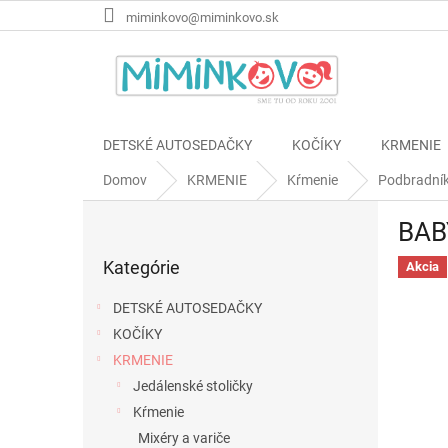
Prejsť
miminkovo@miminkovo.sk
na
obsah
DETSKÉ AUTOSEDAČKY
KOČÍKY
KRMENIE
Domov
KRMENIE
Kŕmenie
Podbradní
B
BAB
o
Preskočiť
č
Kategórie
kategórie
Akcia
n
ý
DETSKÉ AUTOSEDAČKY
p
KOČÍKY
a
KRMENIE
n
e
Jedálenské stoličky
l
Kŕmenie
Mixéry a variče