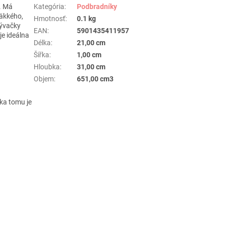
. Má
Kategória
:
Podbradníky
mäkkého,
Hmotnosť
:
0.1 kg
mývačky
EAN
:
5901435411957
je ideálna
Délka
:
21,00 cm
Šířka
:
1,00 cm
Hloubka
:
31,00 cm
Objem
:
651,00 cm3
ka tomu je