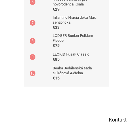
novorodenca Koala
€29
Infantino Hracia deka Maxi
senzorická
€33
LODGER Bunker Folklore
Fleece
€75
LEOKID Fusak Classic
€85
Beaba Jedálenská sada
silikónová 4-dielna
€15
Z
á
p
ä
t
Kontakt
i
e