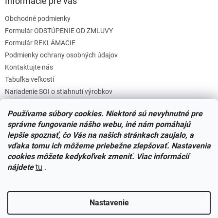
Informácie pre vás
Obchodné podmienky
Formulár ODSTÚPENIE OD ZMLUVY
Formulár REKLÁMACIE
Podmienky ochrany osobných údajov
Kontaktujte nás
Tabuľka veľkostí
Nariadenie SOI o stiahnutí výrobkov
Reklamačný poriadok
Používame súbory cookies. Niektoré sú nevyhnutné pre
Zásady súborov COOKIES
správne fungovanie nášho webu, iné nám pomáhajú
lepšie spoznať, čo Vás na našich stránkach zaujalo, a
vďaka tomu ich môžeme priebežne zlepšovať. Nastavenia
Facebook
cookies môžete kedykoľvek zmeniť. Viac informácií
nájdete
tu
.
Nastavenie
Vytvoril Shoptet