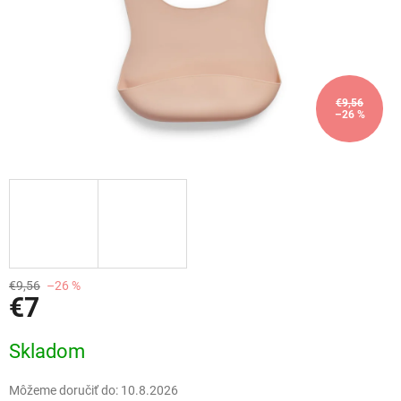
€9,56
–26 %
€9,56
–26 %
€7
Jednotková
Skladom
cena:
Môžeme doručiť do:
10.8.2026