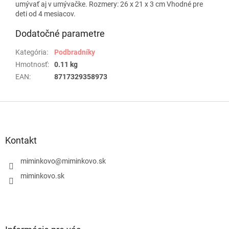
umývať aj v umývačke. Rozmery: 26 x 21 x 3 cm Vhodné pre
deti od 4 mesiacov.
Dodatočné parametre
Kategória
:
Podbradníky
Hmotnosť
:
0.11 kg
EAN
:
8717329358973
Z
á
p
ä
Kontakt
t
i
miminkovo
@
miminkovo.sk
e
miminkovo.sk