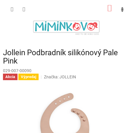
Prejsť
NÁKU
na
obsah
KOŠÍK
Jollein Podbradník silikónový Pale
Pink
029-007-00090
Značka:
JOLLEIN
Akcia
Výpredaj