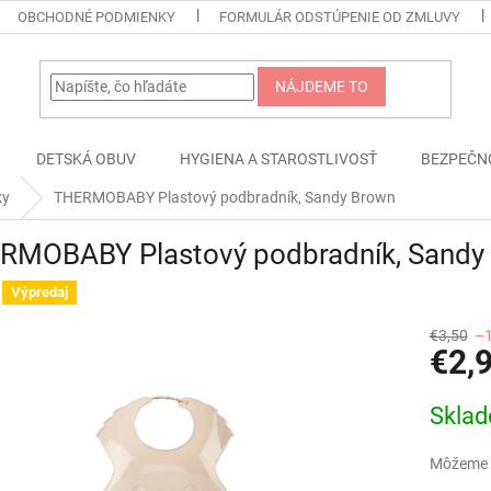
OBCHODNÉ PODMIENKY
FORMULÁR ODSTÚPENIE OD ZMLUVY
NÁJDEME TO
DETSKÁ OBUV
HYGIENA A STAROSTLIVOSŤ
BEZPEČN
ky
THERMOBABY Plastový podbradník, Sandy Brown
RMOBABY Plastový podbradník, Sandy
Výpredaj
€3,50
–
€2,
Jednotk
Skla
cena:
Môžeme d