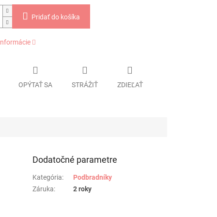
Pridať do košíka
informácie
OPÝTAŤ SA
STRÁŽIŤ
ZDIEĽAŤ
Dodatočné parametre
Kategória
:
Podbradníky
Záruka
:
2 roky