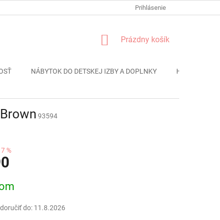
FORMULÁR REKLÁMACIE
PODMIENKY OCHRANY OSOBNÝCH ÚDAJO
Prihlásenie
NÁKUPNÝ
Prázdny košík
KOŠÍK
OSŤ
NÁBYTOK DO DETSKEJ IZBY A DOPLNKY
HRAČKY
 Brown
93594
17 %
90
ová
dom
oručiť do:
11.8.2026