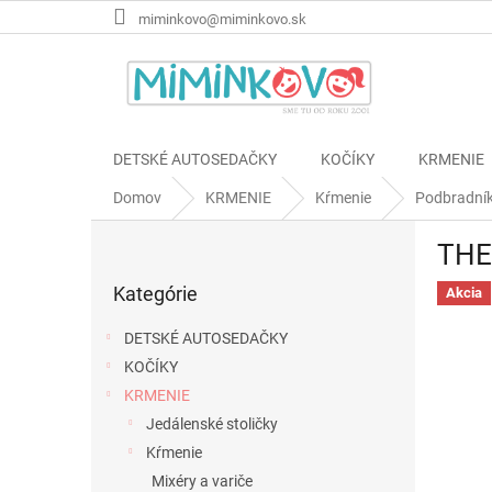
Prejsť
miminkovo@miminkovo.sk
na
obsah
DETSKÉ AUTOSEDAČKY
KOČÍKY
KRMENIE
Domov
KRMENIE
Kŕmenie
Podbradní
B
THE
o
Preskočiť
č
Kategórie
kategórie
Akcia
n
ý
DETSKÉ AUTOSEDAČKY
p
KOČÍKY
a
KRMENIE
n
e
Jedálenské stoličky
l
Kŕmenie
Mixéry a variče