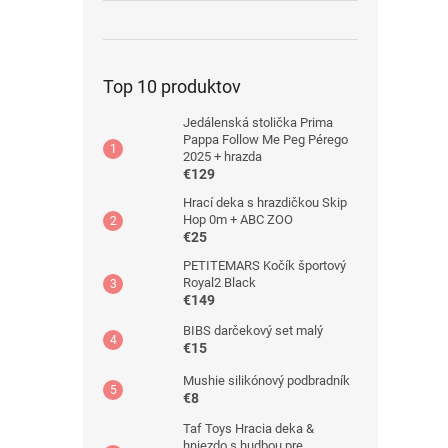
Top 10 produktov
Jedálenská stolička Prima
Pappa Follow Me Peg Pérego
2025 + hrazda
€129
Hrací deka s hrazdičkou Skip
Hop 0m + ABC ZOO
€25
PETITEMARS Kočík športový
Royal2 Black
€149
BIBS darčekový set malý
€15
Mushie silikónový podbradník
€8
Taf Toys Hracia deka &
hniezdo s hudbou pre