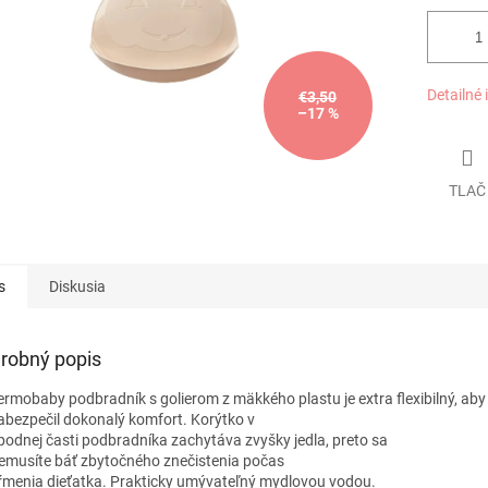
Detailné 
€3,50
–17 %
TLAČ
s
Diskusia
robný popis
ermobaby podbradník s golierom z mäkkého plastu je extra flexibilný, aby
abezpečil dokonalý komfort. Korýtko v
podnej časti podbradníka zachytáva zvyšky jedla, preto sa
emusíte báť zbytočného znečistenia počas
ŕmenia dieťatka. Prakticky umývateľný mydlovou vodou.