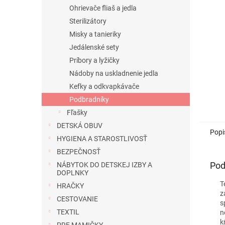
Ohrievače fliaš a jedla
Sterilizátory
Misky a tanieriky
Jedálenské sety
Príbory a lyžičky
Nádoby na uskladnenie jedla
Kefky a odkvapkávače
Podbradníky
Fľašky
DETSKÁ OBUV
Popi
HYGIENA A STAROSTLIVOSŤ
BEZPEČNOSŤ
Pod
NÁBYTOK DO DETSKEJ IZBY A
DOPLNKY
T
HRAČKY
z
CESTOVANIE
s
TEXTIL
n
k