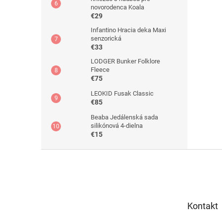
novorodenca Koala
€29
Infantino Hracia deka Maxi
senzorická
€33
LODGER Bunker Folklore
Fleece
€75
LEOKID Fusak Classic
€85
Beaba Jedálenská sada
silikónová 4-dielna
€15
Z
á
p
ä
t
Kontakt
i
e