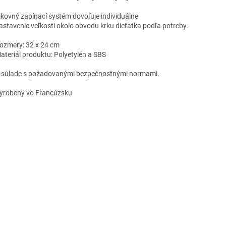
ikovný
zapínací
systém dovoľuje individuálne
astavenie veľkosti okolo obvodu krku
dieťatka
podľa potreby.
ozmery
: 32 x 24 cm
ateriál
produktu: Polyetylén a SBS
V
súlade
s požadovanými bezpečnostnými normami.
yrobený
vo Francúzsku