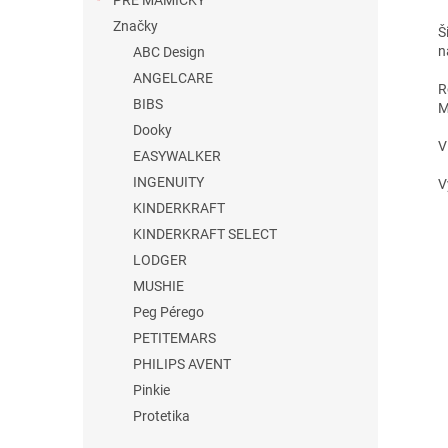
PRE MAMIČKY
Značky
Š
n
ABC Design
ANGELCARE
R
BIBS
M
Dooky
EASYWALKER
INGENUITY
V
KINDERKRAFT
KINDERKRAFT SELECT
LODGER
MUSHIE
Peg Pérego
PETITEMARS
PHILIPS AVENT
Pinkie
Protetika