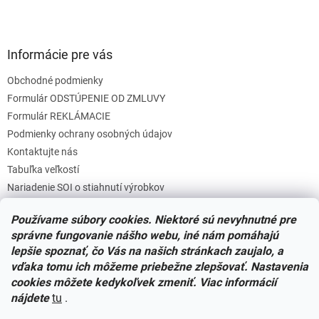
Informácie pre vás
Obchodné podmienky
Formulár ODSTÚPENIE OD ZMLUVY
Formulár REKLÁMACIE
Podmienky ochrany osobných údajov
Kontaktujte nás
Tabuľka veľkostí
Nariadenie SOI o stiahnutí výrobkov
Reklamačný poriadok
Používame súbory cookies. Niektoré sú nevyhnutné pre
Zásady súborov COOKIES
správne fungovanie nášho webu, iné nám pomáhajú
lepšie spoznať, čo Vás na našich stránkach zaujalo, a
vďaka tomu ich môžeme priebežne zlepšovať. Nastavenia
Facebook
cookies môžete kedykoľvek zmeniť. Viac informácií
nájdete
tu
.