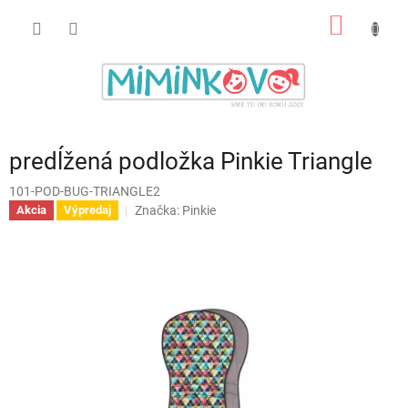
Prejsť
NÁKU
na
obsah
KOŠÍK
predĺžená podložka Pinkie Triangle
101-POD-BUG-TRIANGLE2
Značka:
Pinkie
Akcia
Výpredaj