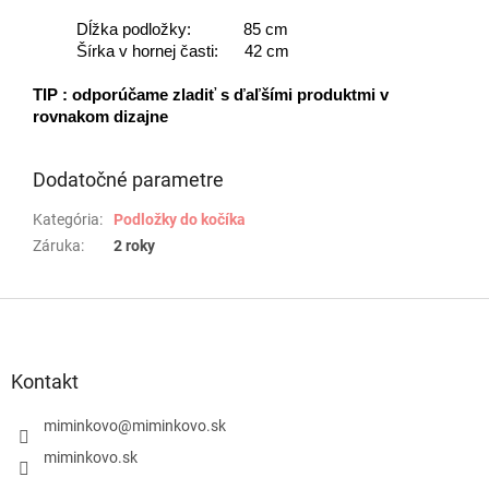
Dĺžka podložky: 85 cm
Šírka v hornej časti: 42 cm
TIP : odporúčame zladiť s ďaľšími produktmi v
rovnakom dizajne
Dodatočné parametre
Kategória
:
Podložky do kočíka
Záruka
:
2 roky
Z
á
p
ä
Kontakt
t
i
miminkovo
@
miminkovo.sk
e
miminkovo.sk