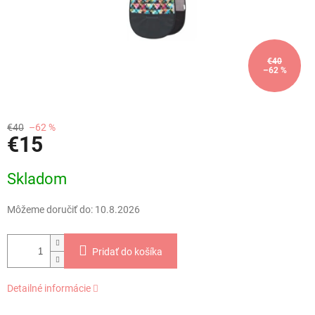
€40
–62 %
€40
–62 %
€15
Jednotková
Skladom
cena:
Môžeme doručiť do:
10.8.2026
Pridať do košíka
Detailné informácie