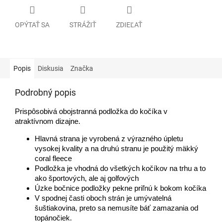
OPÝTAŤ SA
STRÁŽIŤ
ZDIEĽAŤ
Popis
Diskusia
Značka
Podrobný popis
Prispôsobivá obojstranná podložka do kočíka v
atraktívnom dizajne.
Hlavná strana je vyrobená z výrazného úpletu
vysokej kvality a na druhú stranu je použitý mäkký
coral fleece
Podložka je vhodná do všetkých kočíkov na trhu a to
ako športových, ale aj golfových
Úzke bočnice podložky pekne priľnú k bokom kočíka
V spodnej časti oboch strán je umývatelná
šuštiakovina, preto sa nemusíte báť zamazania od
topánočiek.