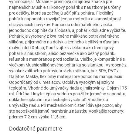
výnimočnejší. Mushie – prémiová dizajnová značka pre
najmenších.Mushie silikónový pohárik s náustkom je určený
pre detičky, ktoré sa začínajú učiť piť z pohára. Flexibilný
pohárik napomáha rozvíjať jemnú motoriku a samostatnosť
stravovacích návykov. Pomocou odnímateľného viečka
jednoducho doplníte ďalší obsah, aj pohárik dôkladne vyčistíte.
Pohárik je vyrobený z kvalitného mäkkého potravinárskeho
silikónu, príjemného na dotyk a jemného k citlivým ďasnám
malých detí.&nbsp; Používajte s viečkom ako tréningový
pohárik s náustkom, alebo bez viečka ako bežný pohárik.
Náustok s membránou proti rozliatiu. Viečko je kompatibilné s
viečkom Mushie silikónového pohárika so slamkou. Vyrobené z
vysokokvalitného potravinárskeho silikónu, bez BPA, PVC a
ftalátov. Mäkký, flexibilný materiál pre pohodlnú manipuláciu.
Odporúčaný od 6 mesiacov. Odoláva vysokým aj nízkym
teplotám. Vhodné do umývačky riadu aj mikrovlnky. Objem 175
ml. Údržba: Umyte teplou vodou s použitím jemného saponátu,
dôkladne opláchnite a nechajte vyschnúť. Vhodné do
umývačky riadu. Pri mechanickom čistení dávajte pozor, aby
ste nepoškodili jemnú membránu náustku.Vonkajšie rozmery:
priemer 7,2 cm, výška 11,5 cm.
Dodatočné parametre