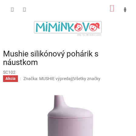
Prejsť
NÁKU
na
obsah
KOŠÍK
Mushie silikónový pohárik s
náustkom
SC102
Značka:
MUSHIE výpredaj||Všetky značky
Akcia