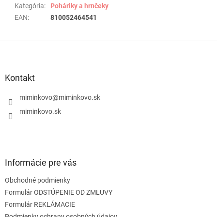
Kategória
:
Poháriky a hrnčeky
EAN
:
810052464541
Z
á
p
ä
Kontakt
t
i
miminkovo
@
miminkovo.sk
e
miminkovo.sk
Informácie pre vás
Obchodné podmienky
Formulár ODSTÚPENIE OD ZMLUVY
Formulár REKLÁMACIE
Podmienky ochrany osobných údajov