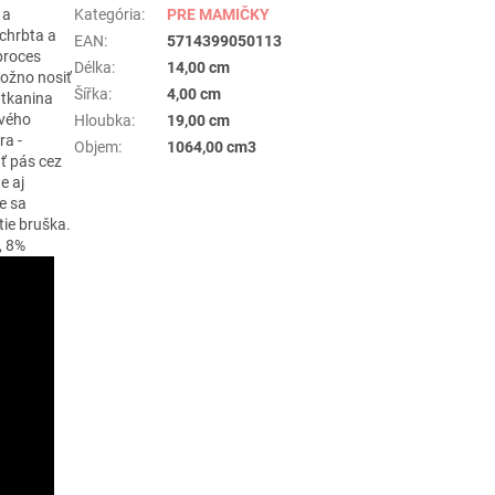
 a
Kategória
:
PRE MAMIČKY
chrbta a
EAN
:
5714399050113
proces
Délka
:
14,00 cm
možno nosiť
Šířka
:
4,00 cm
 tkanina
ového
Hloubka
:
19,00 cm
ra -
Objem
:
1064,00 cm3
uť pás cez
e aj
e sa
tie bruška.
, 8%