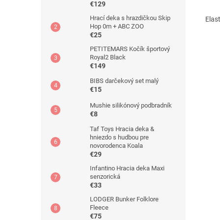
€129
Hrací deka s hrazdičkou Skip
Elas
Hop 0m + ABC ZOO
€25
PETITEMARS Kočík športový
Royal2 Black
€149
BIBS darčekový set malý
€15
Mushie silikónový podbradník
€8
Taf Toys Hracia deka &
hniezdo s hudbou pre
novorodenca Koala
€29
Infantino Hracia deka Maxi
senzorická
€33
LODGER Bunker Folklore
Fleece
€75