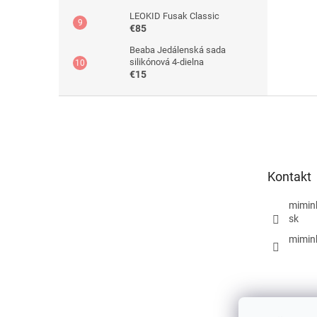
LEOKID Fusak Classic
€85
Beaba Jedálenská sada
silikónová 4-dielna
€15
Z
á
p
ä
t
Kontakt
i
e
mimin
sk
mimin