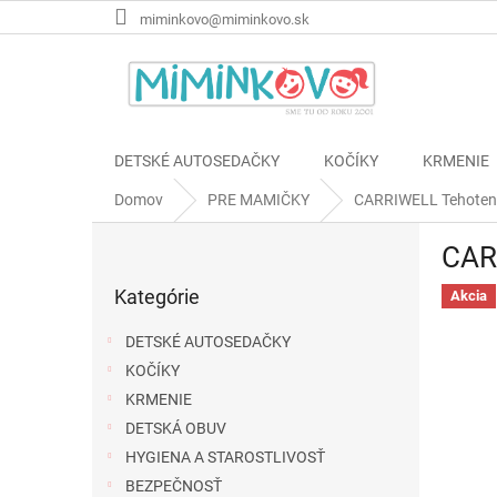
Prejsť
miminkovo@miminkovo.sk
na
obsah
DETSKÉ AUTOSEDAČKY
KOČÍKY
KRMENIE
Domov
PRE MAMIČKY
CARRIWELL Tehotens
B
CAR
o
Preskočiť
č
Kategórie
kategórie
Akcia
n
ý
DETSKÉ AUTOSEDAČKY
p
KOČÍKY
a
KRMENIE
n
e
DETSKÁ OBUV
l
HYGIENA A STAROSTLIVOSŤ
BEZPEČNOSŤ