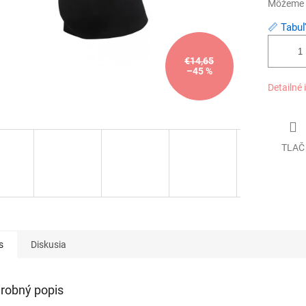
Môžeme d
📏 Tabuľ
€14,65
–45 %
Detailné 
TLAČ
s
Diskusia
robný popis