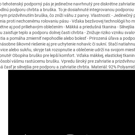
o tehotenský podporný pás je jedinečne navrhnutý pre diskrétne zahriatie
dlnú podporu chrbta a bruška. To je dosiahnuté integrovanou podporou 
nym prizdvihnutím bruška, čo zníži váhu z panvy. Vlastnosti: - Jedinečný 
enia proti nechcenému rolovaniu pásu - Vďaka bezšvovej technológii ho 
rétne aj pod priliehavým oblečením - Mäkká a priedušná tkanina - Silnejšia
u zaisťuje teplo a podporu dolnej časti chrbta - Znižuje riziko vzniku sval
tia a pomáha zmierniť nepohodlie alebo bolesť - Prirozená úľava a podpo
násobne šikovné riešenie aj pre uchytenie nohavíc či sukní. Stačí natiahn
vice alebo sukňu, skryje tak rozopnutie a oblečenie udrží na svojom miest
pnuté! Obopína bruško pre lepší komfort. Vďaka mäkkej, elastickej tkanin
pôsobí vášmu rastúcemu brušku. Vpredu široký pre zahriatie a prizdvihnu
á časť je silnejšia pre podporu a zahriatie chrbta. Materiál: 92% Polyamid