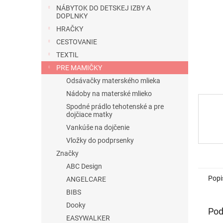
NÁBYTOK DO DETSKEJ IZBY A
DOPLNKY
HRAČKY
CESTOVANIE
TEXTIL
PRE MAMIČKY
Odsávačky materského mlieka
Nádoby na materské mlieko
Spodné prádlo tehotenské a pre
dojčiace matky
Vankúše na dojčenie
Vložky do podprsenky
Značky
ABC Design
Popi
ANGELCARE
BIBS
Dooky
Pod
EASYWALKER