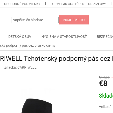
OBCHODNÉ PODMIENKY
FORMULÁR ODSTÚPENIE OD ZMLUVY
NÁJDEME TO
DETSKÁ OBUV
HYGIENA A STAROSTLIVOSŤ
BEZPEČN
ký podporný pás cez bruško čierny
RIWELL Tehotenský podporný pás cez b
Značka:
CARRIWELL
€14,65
€8
Jednotk
Skla
cena:
Veľkosť