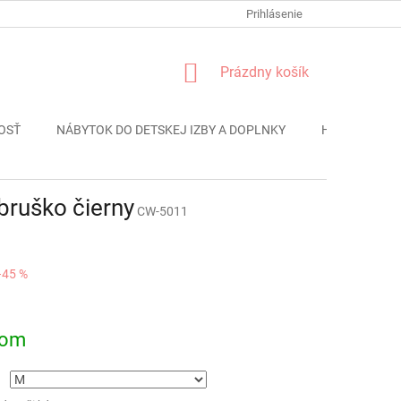
FORMULÁR REKLÁMACIE
PODMIENKY OCHRANY OSOBNÝCH ÚDAJO
Prihlásenie
NÁKUPNÝ
Prázdny košík
KOŠÍK
OSŤ
NÁBYTOK DO DETSKEJ IZBY A DOPLNKY
HRAČKY
ruško čierny
CW-5011
–45 %
ová
dom