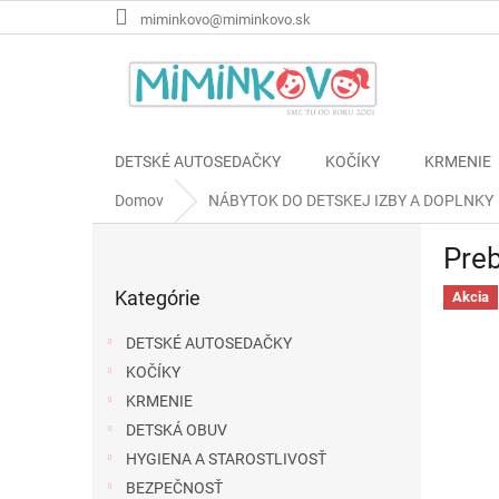
Prejsť
miminkovo@miminkovo.sk
na
obsah
DETSKÉ AUTOSEDAČKY
KOČÍKY
KRMENIE
Domov
NÁBYTOK DO DETSKEJ IZBY A DOPLNKY
B
Preb
o
Preskočiť
č
Kategórie
kategórie
Akcia
n
ý
DETSKÉ AUTOSEDAČKY
p
KOČÍKY
a
KRMENIE
n
e
DETSKÁ OBUV
l
HYGIENA A STAROSTLIVOSŤ
BEZPEČNOSŤ