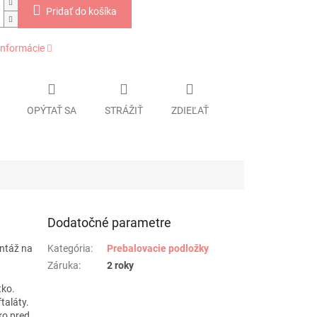
Pridať do košíka
informácie
OPÝTAŤ SA
STRÁŽIŤ
ZDIEĽAŤ
Dodatočné parametre
ontáž na
Kategória
:
Prebalovacie podložky
Záruka
:
2 roky
tko.
taláty.
ko pred