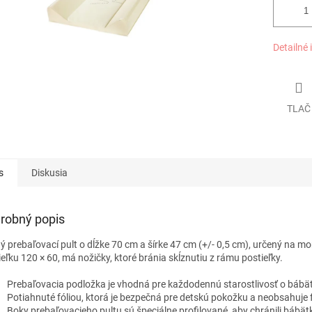
Detailné 
TLAČ
s
Diskusia
robný popis
ý prebaľovací pult o dĺžke 70 cm a šírke 47 cm (+/- 0,5 cm), určený na m
ieľku 120 × 60, má nožičky, ktoré bránia skĺznutiu z rámu postieľky.
Prebaľovacia podložka je vhodná pre každodennú starostlivosť o bábä
Potiahnuté fóliou, ktorá je bezpečná pre detskú pokožku a neobsahuje f
Boky prebaľovacieho pultu sú špeciálne profilované, aby chránili bábät