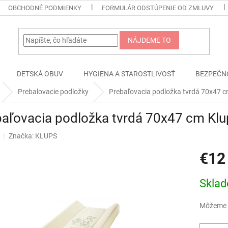
OBCHODNÉ PODMIENKY
FORMULÁR ODSTÚPENIE OD ZMLUVY
NÁJDEME TO
DETSKÁ OBUV
HYGIENA A STAROSTLIVOSŤ
BEZPEČN
Prebalovacie podložky
Prebaľovacia podložka tvrdá 70x47 c
aľovacia podložka tvrdá 70x47 cm Klu
Značka:
KLUPS
€12
Jednotk
Skla
cena:
Môžeme d