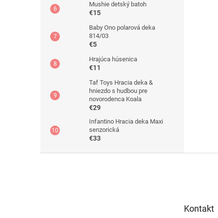
Mushie detský batoh
€15
Baby Ono polarová deka
814/03
€5
Hrajúca húsenica
€11
Taf Toys Hracia deka &
hniezdo s hudbou pre
novorodenca Koala
€29
Infantino Hracia deka Maxi
senzorická
€33
Z
á
p
ä
t
Kontakt
i