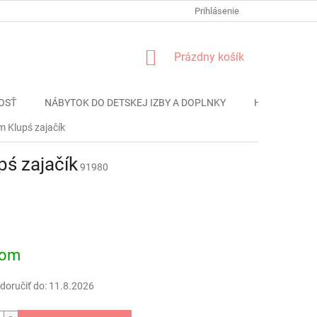
FORMULÁR REKLÁMACIE
PODMIENKY OCHRANY OSOBNÝCH ÚDAJO
Prihlásenie
NÁKUPNÝ
Prázdny košík
KOŠÍK
OSŤ
NÁBYTOK DO DETSKEJ IZBY A DOPLNKY
HRAČKY
m Klupś zajačík
pś zajačík
91980
ová
dom
oručiť do:
11.8.2026