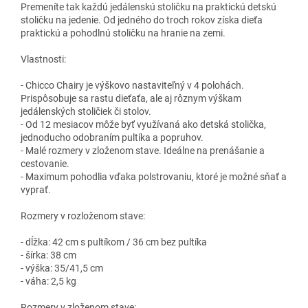
Premeníte tak každú jedálenskú stoličku na praktickú detskú
stoličku na jedenie. Od jedného do troch rokov získa dieťa
praktickú a pohodlnú stoličku na hranie na zemi.
Vlastnosti:
- Chicco Chairy je výškovo nastaviteľný v 4 polohách.
Prispôsobuje sa rastu dieťaťa, ale aj rôznym výškam
jedálenských stoličiek či stolov.
- Od 12 mesiacov môže byť využívaná ako detská stolička,
jednoducho odobraním pultíka a popruhov.
- Malé rozmery v zloženom stave. Ideálne na prenášanie a
cestovanie.
- Maximum pohodlia vďaka polstrovaniu, ktoré je možné sňať a
vyprať.
Rozmery v rozloženom stave:
- dĺžka: 42 cm s pultíkom / 36 cm bez pultíka
- šírka: 38 cm
- výška: 35/41,5 cm
- váha: 2,5 kg
Rozmery v zloženom stave: