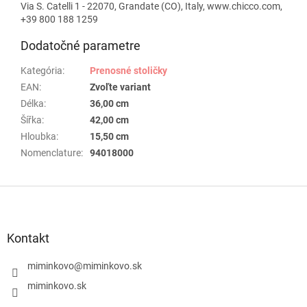
Via S. Catelli 1 - 22070, Grandate (CO), Italy, www.chicco.com,
+39 800 188 1259
Dodatočné parametre
Kategória
:
Prenosné stoličky
EAN
:
Zvoľte variant
Délka
:
36,00 cm
Šířka
:
42,00 cm
Hloubka
:
15,50 cm
Nomenclature
:
94018000
Z
á
p
ä
Kontakt
t
i
miminkovo
@
miminkovo.sk
e
miminkovo.sk