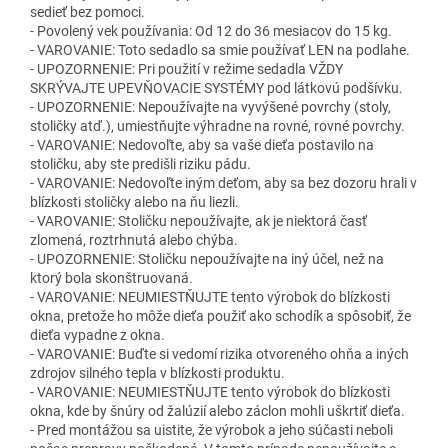
sedieť bez pomoci.
- Povolený vek používania: Od 12 do 36 mesiacov do 15 kg.
- VAROVANIE: Toto sedadlo sa smie používať LEN na podlahe.
- UPOZORNENIE: Pri použití v režime sedadla VŽDY
SKRÝVAJTE UPEVŇOVACIE SYSTÉMY pod látkovú podšívku.
- UPOZORNENIE: Nepoužívajte na vyvýšené povrchy (stoly,
stoličky atď.), umiestňujte výhradne na rovné, rovné povrchy.
- VAROVANIE: Nedovoľte, aby sa vaše dieťa postavilo na
stoličku, aby ste predišli riziku pádu.
- VAROVANIE: Nedovoľte iným deťom, aby sa bez dozoru hrali v
blízkosti stoličky alebo na ňu liezli.
- VAROVANIE: Stoličku nepoužívajte, ak je niektorá časť
zlomená, roztrhnutá alebo chýba.
- UPOZORNENIE: Stoličku nepoužívajte na iný účel, než na
ktorý bola skonštruovaná.
- VAROVANIE: NEUMIESTŇUJTE tento výrobok do blízkosti
okna, pretože ho môže dieťa použiť ako schodík a spôsobiť, že
dieťa vypadne z okna.
- VAROVANIE: Buďte si vedomí rizika otvoreného ohňa a iných
zdrojov silného tepla v blízkosti produktu.
- VAROVANIE: NEUMIESTŇUJTE tento výrobok do blízkosti
okna, kde by šnúry od žalúzií alebo záclon mohli uškrtiť dieťa.
- Pred montážou sa uistite, že výrobok a jeho súčasti neboli