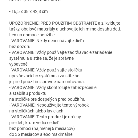
- 16,5 x 38 x 42,8 cm
UPOZORNENIE: PRED POUŽITÍM ODSTRÁŇTE a zlikvidujte
tašky, obalové materiály a uchovajte ich mimo dosahu detí.
Len na domáce použitie.
- VAROVANIE: Nikdy nenechávajte dieťa
bez dozoru.
- VAROVANIE: Vždy používajte zadržiavacie zariadenie
systému a uistite sa, že je správne
vybavené.
- VAROVANIE: Vždy používajte stoličku
upevňovacieho systému a zaistite ho
je pred použitím správne namontovaná.
- VAROVANIE: Vždy skontrolujte zabezpečenie
a stabilitu produktu
na stoličke pre dospelých pred použitím.
- VAROVANIE: Nepoužívajte tento výrobok
na stoličkách alebo laviciach.
- VAROVANIE: Tento produkt je určený
pre deti, ktoré vedia sedieť
bez pomoci (najmenej 6 mesiacov)
do 36 mesiacov alebo maximálne