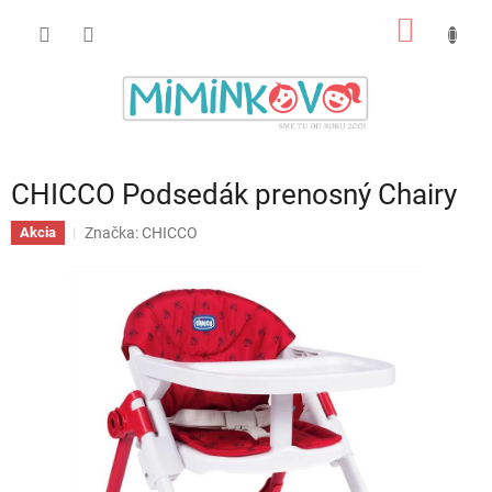
Prejsť
NÁKU
na
obsah
KOŠÍK
CHICCO Podsedák prenosný Chairy
Značka:
CHICCO
Akcia