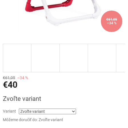
€61,05
–34 %
€61,05
–34 %
€40
Jednotková
Zvoľte variant
cena:
Variant
Môžeme doručiť do:
Zvoľte variant