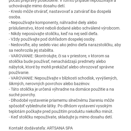
počas prepravy poškodené. V tomto prípade nepoužívajte a
uchovávajte mimo dosahu detí.
- Kreslo môže otvárať, nastavovať a zatvárať iba dospelá
osoba.
- Nepoužívajte komponenty, náhradné diely alebo
príslušenstvo, ktoré neboli dodané alebo schválené výrobcom.
- Nikdy neposúvajte stoličku, keď na nej sedí dieťa.
- Vždy používajte pod dohľadom dospelej osoby.
- Nedovoľte, aby sedelo viac ako jedno dieťa narazstoličku, aby
sa neohrozila jej stabilita.
- VAROVANIE: Skontrolujte, či sa v priestore, v ktorom sa
stolička bude používať, nenachádzajú predmety alebo
nábytok, ktoré by mohli prekážať alebo ohrozovať správne
používanie.
- VAROVANIE: Nepoužívajte v blízkosti schodísk, vyvýšených,
šikmých, nerovných povrchov alebo bazénov.
- Táto stolička je určená výhradne na domáce použitie a na
suché povrchy.
- Dlhodobé vystavenie priamemu slnečnému žiareniu môže
spôsobiť vyblednutie látky. Po dlhšom vystavení vysokým
teplotám počkajte pred použitím produktu niekoľko minút.
- Keď stoličku nepoužívate, skladujte ju mimo dosahu detí.
Kontakt dodávateľa: ARTSANA SPA