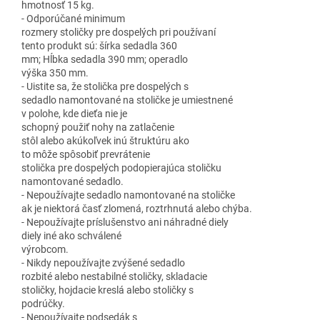
hmotnosť 15 kg.
- Odporúčané minimum
rozmery stoličky pre dospelých pri používaní
tento produkt sú: šírka sedadla 360
mm; Hĺbka sedadla 390 mm; operadlo
výška 350 mm.
- Uistite sa, že stolička pre dospelých s
sedadlo namontované na stoličke je umiestnené
v polohe, kde dieťa nie je
schopný použiť nohy na zatlačenie
stôl alebo akúkoľvek inú štruktúru ako
to môže spôsobiť prevrátenie
stolička pre dospelých podopierajúca stoličku
namontované sedadlo.
- Nepoužívajte sedadlo namontované na stoličke
ak je niektorá časť zlomená, roztrhnutá alebo chýba.
- Nepoužívajte príslušenstvo ani náhradné diely
diely iné ako schválené
výrobcom.
- Nikdy nepoužívajte zvýšené sedadlo
rozbité alebo nestabilné stoličky, skladacie
stoličky, hojdacie kreslá alebo stoličky s
podrúčky.
- Nepoužívajte podsedák s