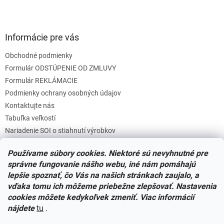
Informácie pre vás
Obchodné podmienky
Formulár ODSTÚPENIE OD ZMLUVY
Formulár REKLÁMACIE
Podmienky ochrany osobných údajov
Kontaktujte nás
Tabuľka veľkostí
Nariadenie SOI o stiahnutí výrobkov
Reklamačný poriadok
Používame súbory cookies. Niektoré sú nevyhnutné pre
Zásady súborov COOKIES
správne fungovanie nášho webu, iné nám pomáhajú
lepšie spoznať, čo Vás na našich stránkach zaujalo, a
vďaka tomu ich môžeme priebežne zlepšovať. Nastavenia
Facebook
cookies môžete kedykoľvek zmeniť. Viac informácií
nájdete
tu
.