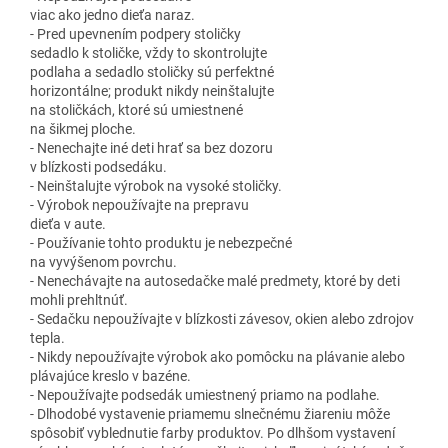
viac ako jedno dieťa naraz.
- Pred upevnením podpery stoličky
sedadlo k stoličke, vždy to skontrolujte
podlaha a sedadlo stoličky sú perfektné
horizontálne; produkt nikdy neinštalujte
na stoličkách, ktoré sú umiestnené
na šikmej ploche.
- Nenechajte iné deti hrať sa bez dozoru
v blízkosti podsedáku.
- Neinštalujte výrobok na vysoké stoličky.
- Výrobok nepoužívajte na prepravu
dieťa v aute.
- Používanie tohto produktu je nebezpečné
na vyvýšenom povrchu.
- Nenechávajte na autosedačke malé predmety, ktoré by deti
mohli prehltnúť.
- Sedačku nepoužívajte v blízkosti závesov, okien alebo zdrojov
tepla.
- Nikdy nepoužívajte výrobok ako pomôcku na plávanie alebo
plávajúce kreslo v bazéne.
- Nepoužívajte podsedák umiestnený priamo na podlahe.
- Dlhodobé vystavenie priamemu slnečnému žiareniu môže
spôsobiť vyblednutie farby produktov. Po dlhšom vystavení