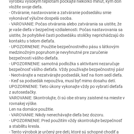
výrobku vysokým teplotám počkajte niekoľko minút, kým doň
vložíte svoje dieťa.
- Otváranie, nastavovanie a zatváranie podsedáku smie
vykonávať výlučne dospelá osoba.
- VAROVANIE: Počas otvárania alebo zatvárania sa uistite, že
je vaše dieťa v bezpečnej vzdialenosti. Počas nastavovania sa
uistite, že pohyblivé časti podsedáku stoličky neprichádzajú do
kontaktu s telom dieťaťa.
- UPOZORNENIE: Použitie bezpečnostného pásu s látkovým
medzinožným popruhom je nevyhnutné pre zaručenie
bezpečnosti vášho dieťaťa.
- UPOZORNENIE: samotná podložka s aktivitami nezaručuje
bezpečnosť vášho dieťaťa. Vždy používajte bezpečnostný pás!
- Neotvárajte a nezatvárajte podsedák, keď na ňom sedí dieťa.
- Keď sa podsedák nepoužíva, musí byť mimo dosahu detí.
UPOZORNENIE: Tieto úkony vykonajte vždy po vybratí dieťaťa
z autosedačky.
VAROVANIE: Skontrolujte, či sú obe strany zaistené na mieste v
rovnakej výške.
Len na domáce použitie.
- VAROVANIE: Nikdy nenechávajte dieťa bez dozoru.
- UPOZORNENIE: Pred použitím vždy skontrolujte bezpečnosť
a stabilitu kresla.
- Tento výrobok je určený pre deti, ktoré sú schopné chodiť a