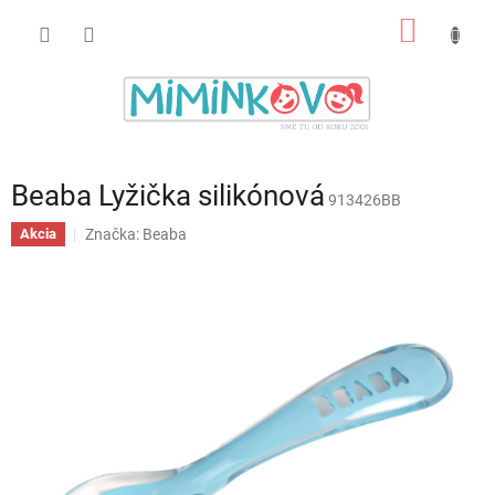
Prejsť
NÁKU
na
obsah
KOŠÍK
Beaba Lyžička silikónová
913426BB
Značka:
Beaba
Akcia