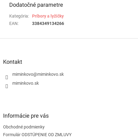
Dodatočné parametre
Kategória
:
Príbory a lyžičky
EAN
:
3384349134266
Z
á
p
ä
Kontakt
t
i
miminkovo
@
miminkovo.sk
e
miminkovo.sk
Informácie pre vás
Obchodné podmienky
Formulár ODSTÚPENIE OD ZMLUVY