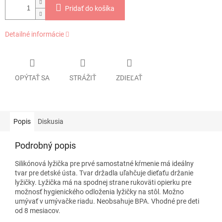
Pridať do košíka
Detailné informácie
OPÝTAŤ SA
STRÁŽIŤ
ZDIEĽAŤ
Popis
Diskusia
Podrobný popis
Silikónová lyžička pre prvé samostatné kŕmenie má ideálny
tvar pre detské ústa. Tvar držadla uľahčuje dieťaťu držanie
lyžičky. Lyžička má na spodnej strane rukoväti opierku pre
možnosť hygienického odloženia lyžičky na stôl. Možno
umývať v umývačke riadu. Neobsahuje BPA. Vhodné pre deti
od 8 mesiacov.