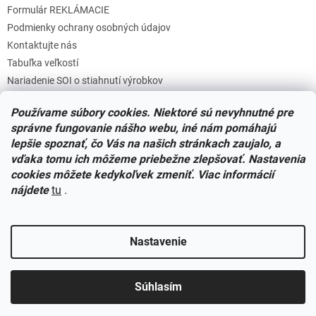
Formulár REKLÁMACIE
Podmienky ochrany osobných údajov
Kontaktujte nás
Tabuľka veľkostí
Nariadenie SOI o stiahnutí výrobkov
Reklamačný poriadok
Používame súbory cookies. Niektoré sú nevyhnutné pre
Zásady súborov COOKIES
správne fungovanie nášho webu, iné nám pomáhajú
lepšie spoznať, čo Vás na našich stránkach zaujalo, a
vďaka tomu ich môžeme priebežne zlepšovať. Nastavenia
Facebook
cookies môžete kedykoľvek zmeniť. Viac informácií
nájdete
tu
.
Nastavenie
Vytvoril Shoptet
Súhlasím
Copyright 2026
Miminkovo.sk
. Všetky práva vyhradené.