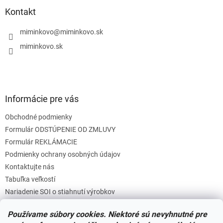
p
ä
Kontakt
t
i
miminkovo
@
miminkovo.sk
e
miminkovo.sk
Informácie pre vás
Obchodné podmienky
Formulár ODSTÚPENIE OD ZMLUVY
Formulár REKLÁMACIE
Podmienky ochrany osobných údajov
Kontaktujte nás
Tabuľka veľkostí
Nariadenie SOI o stiahnutí výrobkov
Reklamačný poriadok
Používame súbory cookies. Niektoré sú nevyhnutné pre
Zásady súborov COOKIES