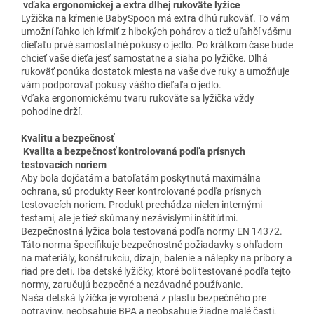
vďaka ergonomickej a extra dlhej rukoväte lyžice
Lyžička na kŕmenie BabySpoon má extra dlhú rukoväť.
To vám
umožní ľahko ich kŕmiť z hlbokých pohárov a tiež uľahčí vášmu
dieťaťu prvé samostatné pokusy o jedlo.
Po krátkom čase bude
chcieť vaše dieťa jesť samostatne a siaha po lyžičke.
Dlhá
rukoväť ponúka dostatok miesta na vaše dve ruky a umožňuje
vám podporovať pokusy vášho dieťaťa o jedlo.
Vďaka ergonomickému tvaru rukoväte sa lyžička vždy
pohodlne drží.
Kvalitu a bezpečnosť
Kvalita a bezpečnosť kontrolovaná podľa prísnych
testovacích noriem
Aby bola dojčatám a batoľatám poskytnutá maximálna
ochrana, sú produkty Reer kontrolované podľa prísnych
testovacích noriem.
Produkt prechádza nielen internými
testami, ale je tiež skúmaný nezávislými inštitútmi.
Bezpečnostná lyžica bola testovaná podľa normy EN 14372.
Táto norma špecifikuje bezpečnostné požiadavky s ohľadom
na materiály, konštrukciu, dizajn, balenie a nálepky na príbory a
riad pre deti.
Iba detské lyžičky, ktoré boli testované podľa tejto
normy, zaručujú bezpečné a nezávadné používanie.
Naša detská lyžička je vyrobená z plastu bezpečného pre
potraviny, neobsahuje BPA a neobsahuje žiadne malé časti,