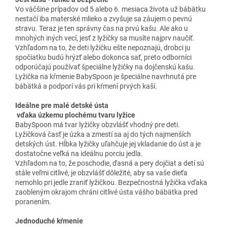
Vo väčšine prípadov od 5 alebo 6. mesiaca života už bábätku
nestačí iba materské mlieko a zvyšuje sa záujem o pevnú
stravu.
Teraz je ten správny čas na prvú kašu.
Ale ako u
mnohých iných vecí, jesť z lyžičky sa musíte najprv naučiť.
Vzhľadom na to, že deti lyžičku ešte nepoznajú, drobci ju
spočiatku budú hrýzť alebo dokonca sať, preto odborníci
odporúčajú používať špeciálne lyžičky na dojčenskú kašu.
Lyžička na kŕmenie BabySpoon je špeciálne navrhnutá pre
bábätká a podporí vás pri kŕmení prvých kaší.
Ideálne pre malé detské ústa
vďaka úzkemu plochému tvaru lyžice
BabySpoon má tvar lyžičky obzvlášť vhodný pre deti.
Lyžičková časť je úzka a zmestí sa aj do tých najmenších
detských úst.
Hĺbka lyžičky uľahčuje jej vkladanie do úst a je
dostatočne veľká na ideálnu porciu jedla.
Vzhľadom na to, že poschodie, ďasná a pery dojčiat a detí sú
stále veľmi citlivé, je obzvlášť dôležité, aby sa vaše dieťa
nemohlo pri jedle zraniť lyžičkou.
Bezpečnostná lyžička vďaka
zaobleným okrajom chráni citlivé ústa vášho bábätka pred
poranením.
Jednoduché kŕmenie