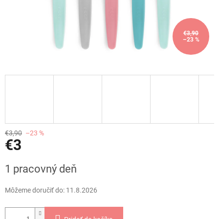
€3,90
–23 %
€3,90
–23 %
€3
Jednotková
1 pracovný deň
cena:
Môžeme doručiť do:
11.8.2026