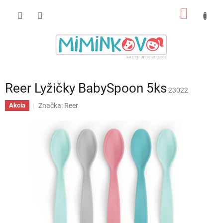
Prejsť
NÁKU
na
obsah
KOŠÍK
Reer Lyžičky BabySpoon 5ks
23022
Značka:
Reer
Akcia