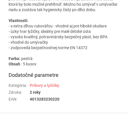
ktoré by bolo možné prehltnúť.
Možno ho umývať v umývačke
riadu a zostáva tak hygienicky čistý po dlhú dobu.
Vlastnosti:
- s extra dlhou rukoväťou - vhodné aj pre hlboké okuliare
- úzky tvar lyžičky, ideálny pre malé detské ústa
- vysoko kvalitný, potravinársky bezpečný plast, bez BPA
- vhodné do umývačky
- zodpovedá bezpečnostnej norme EN 14372
Farba:
pestrá
Obsah
: 5 kusov
Dodatočné parametre
Kategória
:
Príbory a lyžičky
Záruka
:
2 roky
EAN
:
4013283230220
Z
á