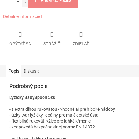
Pridať do košíka
Detailné informácie
OPÝTAŤ SA
STRÁŽIŤ
ZDIEĽAŤ
Popis
Diskusia
Podrobný popis
Lyžičky BabySpoon 5ks
- s extra dlhou rukoväťou - vhodné aj pre hlboké nádoby
- úzky tvar lyžičky, ideálny pre malé detské ústa
- flexibilná rukoväť lyžice pre ľahké kŕmenie
- zodpovedá bezpečnostnej norme EN 14372
Jesť kašu - ľahké a bezpečné