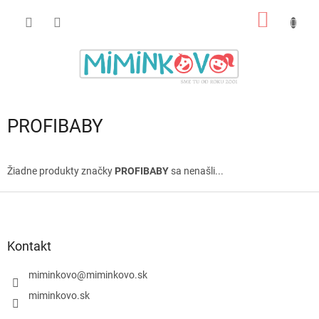
Prejsť
NÁKU
na
obsah
KOŠÍK
PROFIBABY
Žiadne produkty značky
PROFIBABY
sa nenašli...
Z
á
p
ä
Kontakt
t
i
miminkovo
@
miminkovo.sk
e
miminkovo.sk