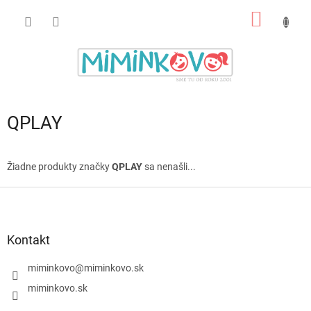
Prejsť
NÁKU
na
obsah
KOŠÍK
QPLAY
Žiadne produkty značky
QPLAY
sa nenašli...
Z
á
p
ä
Kontakt
t
i
miminkovo
@
miminkovo.sk
e
miminkovo.sk