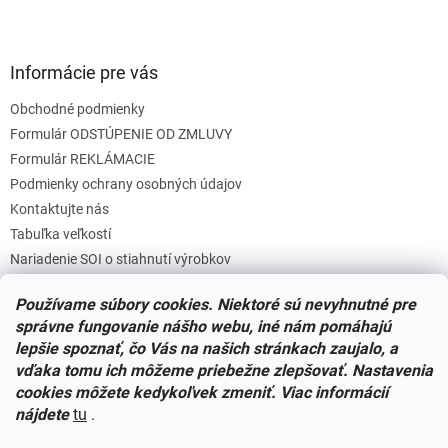
Informácie pre vás
Obchodné podmienky
Formulár ODSTÚPENIE OD ZMLUVY
Formulár REKLÁMACIE
Podmienky ochrany osobných údajov
Kontaktujte nás
Tabuľka veľkostí
Nariadenie SOI o stiahnutí výrobkov
Reklamačný poriadok
Používame súbory cookies. Niektoré sú nevyhnutné pre
Zásady súborov COOKIES
správne fungovanie nášho webu, iné nám pomáhajú
lepšie spoznať, čo Vás na našich stránkach zaujalo, a
vďaka tomu ich môžeme priebežne zlepšovať. Nastavenia
Facebook
cookies môžete kedykoľvek zmeniť. Viac informácií
nájdete
tu
.