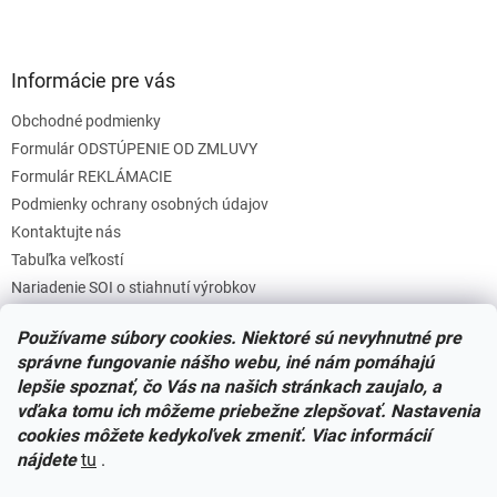
Informácie pre vás
Obchodné podmienky
Formulár ODSTÚPENIE OD ZMLUVY
Formulár REKLÁMACIE
Podmienky ochrany osobných údajov
Kontaktujte nás
Tabuľka veľkostí
Nariadenie SOI o stiahnutí výrobkov
Reklamačný poriadok
Používame súbory cookies. Niektoré sú nevyhnutné pre
Zásady súborov COOKIES
správne fungovanie nášho webu, iné nám pomáhajú
lepšie spoznať, čo Vás na našich stránkach zaujalo, a
vďaka tomu ich môžeme priebežne zlepšovať. Nastavenia
Facebook
cookies môžete kedykoľvek zmeniť. Viac informácií
nájdete
tu
.