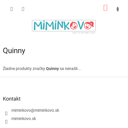
Prejsť
NÁKU
na
obsah
KOŠÍK
Quinny
Žiadne produkty značky
Quinny
sa nenašli...
Z
á
p
ä
Kontakt
t
i
miminkovo
@
miminkovo.sk
e
miminkovo.sk