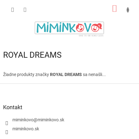
Prejsť
NÁKU
na
obsah
KOŠÍK
ROYAL DREAMS
Žiadne produkty značky
ROYAL DREAMS
sa nenašli...
Z
á
p
ä
Kontakt
t
i
miminkovo
@
miminkovo.sk
e
miminkovo.sk