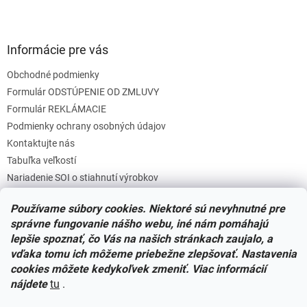
Informácie pre vás
Obchodné podmienky
Formulár ODSTÚPENIE OD ZMLUVY
Formulár REKLÁMACIE
Podmienky ochrany osobných údajov
Kontaktujte nás
Tabuľka veľkostí
Nariadenie SOI o stiahnutí výrobkov
Reklamačný poriadok
Používame súbory cookies. Niektoré sú nevyhnutné pre
Zásady súborov COOKIES
správne fungovanie nášho webu, iné nám pomáhajú
lepšie spoznať, čo Vás na našich stránkach zaujalo, a
vďaka tomu ich môžeme priebežne zlepšovať. Nastavenia
Facebook
cookies môžete kedykoľvek zmeniť. Viac informácií
nájdete
tu
.