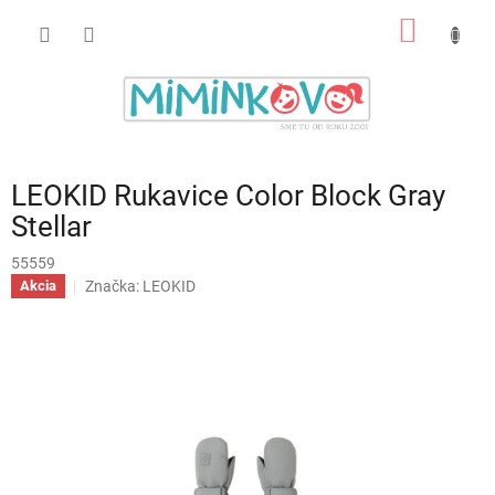
Prejsť
NÁKU
na
obsah
KOŠÍK
LEOKID Rukavice Color Block Gray
Stellar
55559
Značka:
LEOKID
Akcia