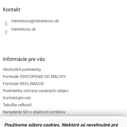
p
ä
Kontakt
t
i
miminkovo
@
miminkovo.sk
e
miminkovo.sk
Informácie pre vás
Obchodné podmienky
Formulár ODSTÚPENIE OD ZMLUVY
Formulár REKLÁMACIE
Podmienky ochrany osobných údajov
Kontaktujte nás
Tabuľka veľkostí
Nariadenie SOI o stiahnutí výrobkov
Reklamačný poriadok
Používame súbory cookies. Niektoré sú nevyhnutné pre
Zásady súborov COOKIES