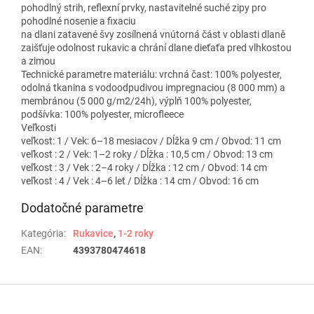
pohodlný strih, reflexní prvky, nastavitelné suché zipy pro
pohodlné nosenie a fixaciu
na dlani zatavené švy zosílnená vnútorná část v oblasti dlaně
zaišťuje odolnost rukavic a chrání dlane dieťaťa pred vlhkostou
a zimou
Technické parametre materiálu: vrchná čast: 100% polyester,
odolná tkanina s vodoodpudivou impregnaciou (8 000 mm) a
membránou (5 000 g/m2/24h), výplň 100% polyester,
podšívka: 100% polyester, microfleece
Veľkosti
veľkost: 1 / Vek: 6–18 mesiacov / Dĺžka 9 cm / Obvod: 11 cm
veľkost : 2 / Vek: 1–2 roky / Dĺžka : 10,5 cm / Obvod: 13 cm
veľkost : 3 / Vek : 2–4 roky / Dĺžka : 12 cm / Obvod: 14 cm
veľkost : 4 / Vek : 4–6 let / Dĺžka : 14 cm / Obvod: 16 cm
Dodatočné parametre
Kategória
:
Rukavice
,
1-2 roky
EAN
:
4393780474618
Z
á