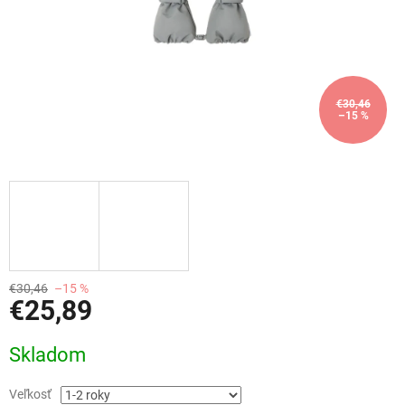
€30,46
–15 %
€30,46
–15 %
€25,89
Jednotková
Skladom
cena:
Veľkosť