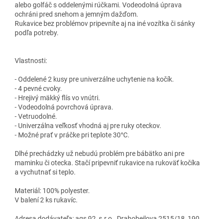
alebo golfáč s oddelenými rúčkami. Vodeodolná úprava
ochráni pred snehom a jemným dažďom.
Rukavice bez problémov pripevníte aj na iné vozítka či sánky
podľa potreby.
Vlastnosti:
- Oddelené 2 kusy pre univerzálne uchytenie na kočík.
- 4 pevné cvoky.
- Hrejivý mäkký flís vo vnútri.
- Vodeodolná povrchová úprava.
- Vetruodolné.
- Univerzálna veľkosť vhodná aj pre ruky oteckov.
- Možné prať v práčke pri teplote 30°C.
Dlhé prechádzky už nebudú problém pre bábätko ani pre
maminku či otecka. Stačí pripevniť rukavice na rukoväť kočíka
a vychutnať si teplo.
Materiál: 100% polyester.
V balení 2 ks rukavíc.
Adresa dodávateľa: ags 92, s.r.o., Drahobejlova 2515/18, 190