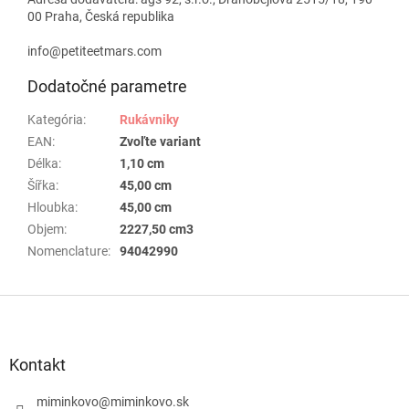
00 Praha, Česká republika
info@petiteetmars.com
Dodatočné parametre
Kategória
:
Rukávniky
EAN
:
Zvoľte variant
Délka
:
1,10 cm
Šířka
:
45,00 cm
Hloubka
:
45,00 cm
Objem
:
2227,50 cm3
Nomenclature
:
94042990
Z
á
p
ä
Kontakt
t
i
miminkovo
@
miminkovo.sk