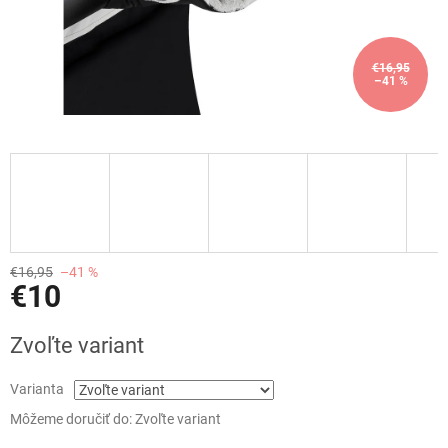
€16,95
–41 %
€16,95
–41 %
€10
Jednotková
Zvoľte variant
cena:
Varianta
Môžeme doručiť do:
Zvoľte variant