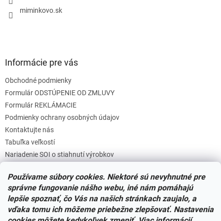
e
miminkovo.sk
Informácie pre vás
Obchodné podmienky
Formulár ODSTÚPENIE OD ZMLUVY
Formulár REKLÁMACIE
Podmienky ochrany osobných údajov
Kontaktujte nás
Tabuľka veľkostí
Nariadenie SOI o stiahnutí výrobkov
Reklamačný poriadok
Používame súbory cookies. Niektoré sú nevyhnutné pre
Zásady súborov COOKIES
správne fungovanie nášho webu, iné nám pomáhajú
lepšie spoznať, čo Vás na našich stránkach zaujalo, a
vďaka tomu ich môžeme priebežne zlepšovať. Nastavenia
Facebook
cookies môžete kedykoľvek zmeniť. Viac informácií