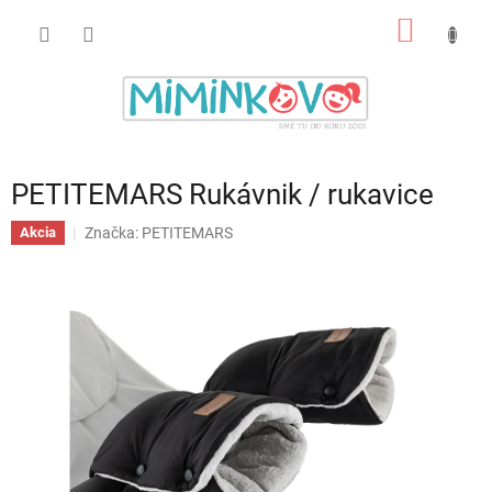
Prejsť
NÁKU
na
obsah
KOŠÍK
PETITEMARS Rukávnik / rukavice
Značka:
PETITEMARS
Akcia