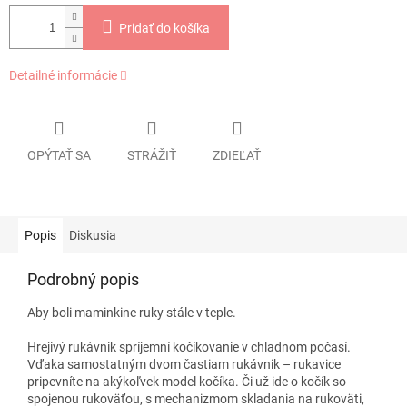
Pridať do košíka
Detailné informácie
OPÝTAŤ SA
STRÁŽIŤ
ZDIEĽAŤ
Popis
Diskusia
Podrobný popis
Aby boli maminkine ruky stále v teple.
Hrejivý rukávnik spríjemní kočíkovanie v chladnom počasí.
Vďaka samostatným dvom častiam rukávnik – rukavice
pripevníte na akýkoľvek model kočíka. Či už ide o kočík so
spojenou rukoväťou, s mechanizmom skladania na rukoväti,