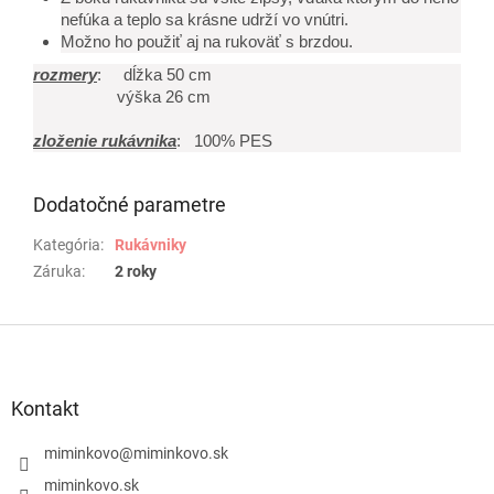
nefúka a teplo sa krásne udrží vo vnútri.
Možno ho použiť aj na rukoväť s brzdou.
rozmery
: dĺžka 50 cm
výška 26 cm
zloženie rukávnika
: 100% PES
Dodatočné parametre
Kategória
:
Rukávniky
Záruka
:
2 roky
Z
á
p
ä
Kontakt
t
i
miminkovo
@
miminkovo.sk
e
miminkovo.sk