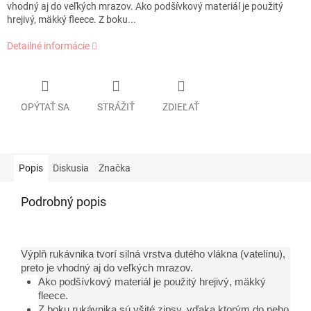
vhodný aj do veľkých mrazov. Ako podšívkový materiál je použitý
hrejivý, mäkký fleece. Z boku...
Detailné informácie
OPÝTAŤ SA
STRÁŽIŤ
ZDIEĽAŤ
Popis
Diskusia
Značka
Podrobný popis
Výplň rukávnika tvorí silná vrstva dutého vlákna (vatelínu),
preto je vhodný aj do veľkých mrazov.
Ako podšívkový materiál je použitý hrejivý, mäkký
fleece.
Z boku rukávnika sú všité zipsy, vďaka ktorým do neho