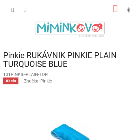
Prejsť
NÁKU
na
obsah
KOŠÍK
Pinkie RUKÁVNIK PINKIE PLAIN
TURQUOISE BLUE
101PINKIE-PLAIN-TOR
Značka:
Pinkie
Akcia