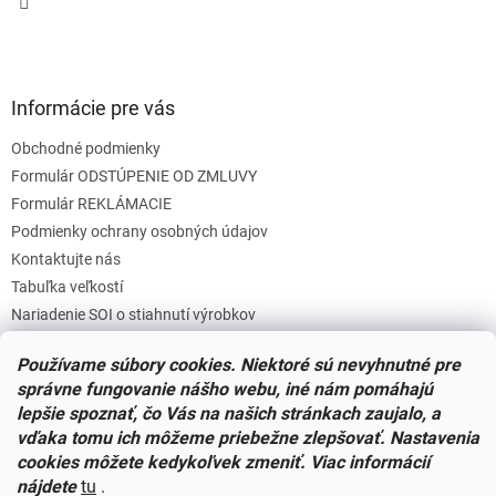
Informácie pre vás
Obchodné podmienky
Formulár ODSTÚPENIE OD ZMLUVY
Formulár REKLÁMACIE
Podmienky ochrany osobných údajov
Kontaktujte nás
Tabuľka veľkostí
Nariadenie SOI o stiahnutí výrobkov
Reklamačný poriadok
Používame súbory cookies. Niektoré sú nevyhnutné pre
Zásady súborov COOKIES
správne fungovanie nášho webu, iné nám pomáhajú
lepšie spoznať, čo Vás na našich stránkach zaujalo, a
vďaka tomu ich môžeme priebežne zlepšovať. Nastavenia
Facebook
cookies môžete kedykoľvek zmeniť. Viac informácií
nájdete
tu
.