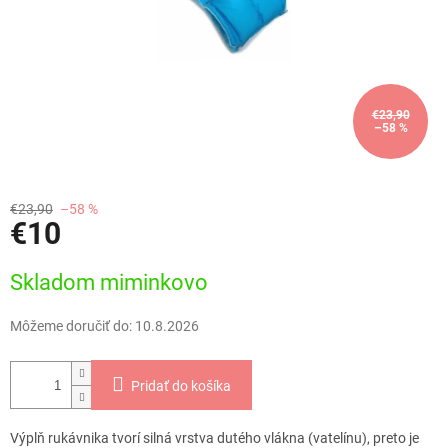
€23,90
–58 %
€23,90
–58 %
€10
Jednotková
Skladom miminkovo
cena:
Môžeme doručiť do:
10.8.2026
Pridať do košíka
Výplň rukávnika tvorí silná vrstva dutého vlákna (vatelínu), preto je