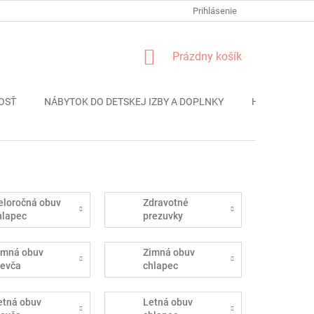
FORMULÁR REKLÁMACIE
PODMIENKY OCHRANY OSOBNÝCH ÚDAJO
Prihlásenie
NÁKUPNÝ
Prázdny košík
KOŠÍK
OSŤ
NÁBYTOK DO DETSKEJ IZBY A DOPLNKY
HRAČKY
eloročná obuv
Zdravotné
hlapec
prezuvky
imná obuv
Zimná obuv
ievča
chlapec
etná obuv
Letná obuv