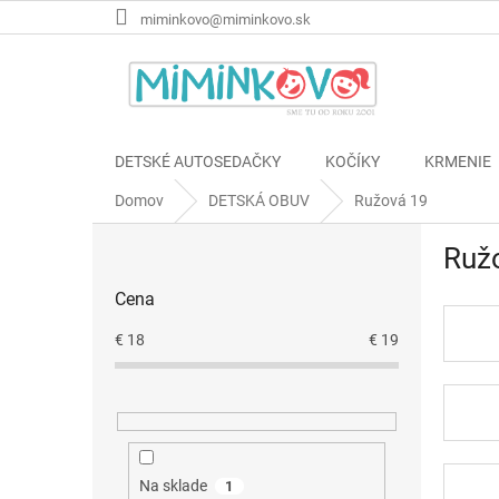
Prejsť
miminkovo@miminkovo.sk
na
obsah
DETSKÉ AUTOSEDAČKY
KOČÍKY
KRMENIE
Domov
DETSKÁ OBUV
Ružová 19
B
Ruž
o
č
Cena
n
ý
€
18
€
19
p
a
n
e
l
Na sklade
1