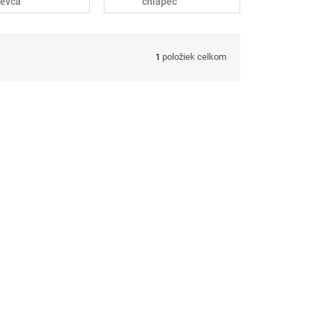
ievča
chlapec
1
položiek celkom