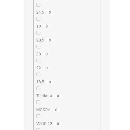
24,5
0
18
0
20,5
0
30
0
22
0
18,5
0
Terakota
0
MODRA
0
VZOR 12
0