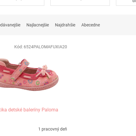
d
edávanejšie
Najlacnejšie
Najdrahšie
Abecedne
Kód:
6524PALOMAFUXIA20
tika detské baleríny Paloma
1 pracovný deň