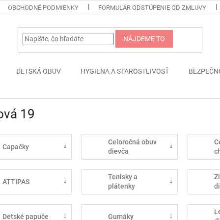
OBCHODNÉ PODMIENKY
FORMULÁR ODSTÚPENIE OD ZMLUVY
NÁJDEME TO
DETSKÁ OBUV
HYGIENA A STAROSTLIVOSŤ
BEZPEČN
ová 19
Celoročná obuv
C
Capačky
dievča
c
Tenisky a
Z
ATTIPAS
plátenky
d
L
Detské papuče
Gumáky