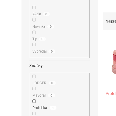
Akcia
R
0
a
Najpr
d
Novinka
0
e
V
n
Tip
0
ý
i
p
e
Výpredaj
0
i
p
s
r
p
o
Značky
r
d
o
u
d
k
LODGER
0
u
t
Prote
k
o
Mayoral
0
t
v
o
Protetika
1
v