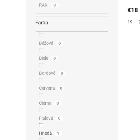
RAK
0
€18
19
Farba
Béžová
0
Biela
0
Bordová
0
Červená
0
Čierna
0
Fialová
0
Hnedá
1