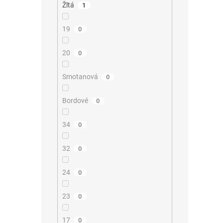
Žltá
1
19
0
20
0
Smotanová
0
Bordové
0
34
0
32
0
24
0
23
0
17
0