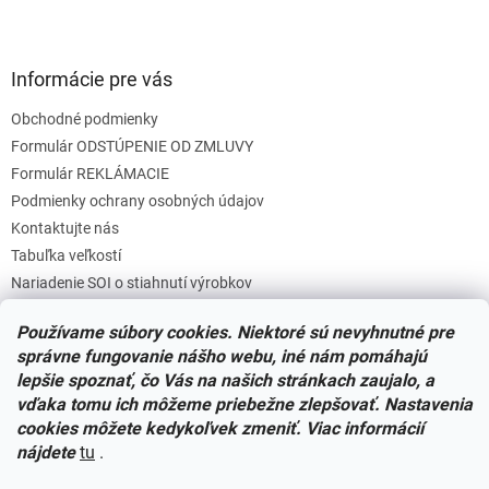
Informácie pre vás
Obchodné podmienky
Formulár ODSTÚPENIE OD ZMLUVY
Formulár REKLÁMACIE
Podmienky ochrany osobných údajov
Kontaktujte nás
Tabuľka veľkostí
Nariadenie SOI o stiahnutí výrobkov
Reklamačný poriadok
Používame súbory cookies. Niektoré sú nevyhnutné pre
Zásady súborov COOKIES
správne fungovanie nášho webu, iné nám pomáhajú
lepšie spoznať, čo Vás na našich stránkach zaujalo, a
vďaka tomu ich môžeme priebežne zlepšovať. Nastavenia
Facebook
cookies môžete kedykoľvek zmeniť. Viac informácií
nájdete
tu
.