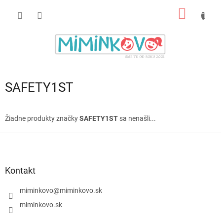
Prejsť
NÁKU
na
obsah
KOŠÍK
SAFETY1ST
Žiadne produkty značky
SAFETY1ST
sa nenašli...
Z
á
p
ä
Kontakt
t
i
miminkovo
@
miminkovo.sk
e
miminkovo.sk