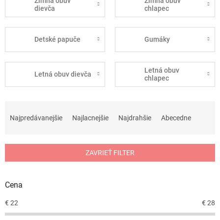
Zimná obuv
Zimná obuv
dievča
chlapec
Detské papuče
Gumáky
Letná obuv
Letná obuv dievča
chlapec
R
a
Najpredávanejšie
Najlacnejšie
Najdrahšie
Abecedne
d
e
n
ZAVRIEŤ FILTER
i
e
p
Cena
r
o
€
22
€
28
d