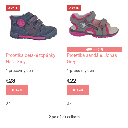
V
Akcia
Akcia
ý
p
i
s
p
r
o
€39
–43 %
d
Protetika detské topánky
Protetika sandále. Jonas
u
Nora Grey
Grey
k
1 pracovný deň
1 pracovný deň
t
€28
€22
o
v
DETAIL
DETAIL
37
37
2
položiek celkom
O
v