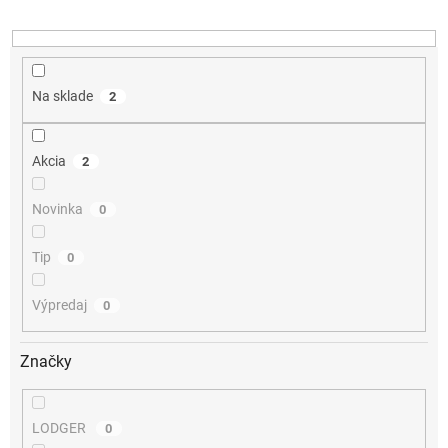
u
k
t
o
v
Na sklade
2
Akcia
2
Novinka
0
Tip
0
Výpredaj
0
Značky
LODGER
0