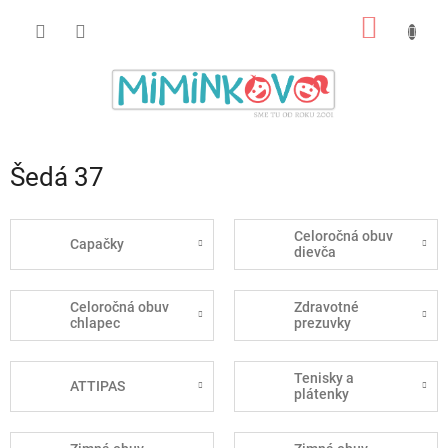
Prejsť
NÁKU
na
obsah
KOŠÍK
Šedá 37
Celoročná obuv
Capačky
dievča
Celoročná obuv
Zdravotné
chlapec
prezuvky
Tenisky a
ATTIPAS
plátenky