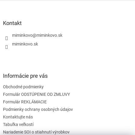
l
Z
á
á
d
p
a
ä
Kontakt
c
t
i
i
miminkovo
@
miminkovo.sk
e
e
p
miminkovo.sk
r
v
k
y
v
Informácie pre vás
ý
p
Obchodné podmienky
i
s
Formulár ODSTÚPENIE OD ZMLUVY
u
Formulár REKLÁMACIE
Podmienky ochrany osobných údajov
Kontaktujte nás
Tabuľka veľkostí
Nariadenie SOI o stiahnutí výrobkov