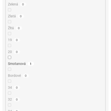
Zelená
0
Zlatá
0
Žltá
0
19
0
20
0
Smotanová
1
Bordové
0
34
0
32
0