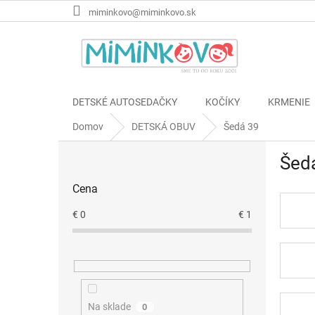
Prejsť
miminkovo@miminkovo.sk
na
obsah
DETSKÉ AUTOSEDAČKY
KOČÍKY
KRMENIE
Domov
DETSKÁ OBUV
Šedá 39
B
Šed
o
č
Cena
n
ý
€
0
€
1
p
a
n
e
l
Na sklade
0