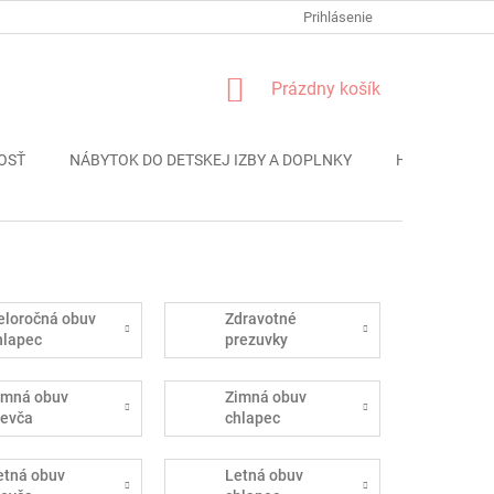
FORMULÁR REKLÁMACIE
PODMIENKY OCHRANY OSOBNÝCH ÚDAJO
Prihlásenie
NÁKUPNÝ
Prázdny košík
KOŠÍK
OSŤ
NÁBYTOK DO DETSKEJ IZBY A DOPLNKY
HRAČKY
eloročná obuv
Zdravotné
hlapec
prezuvky
imná obuv
Zimná obuv
ievča
chlapec
etná obuv
Letná obuv