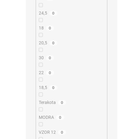
24,5
0
18
0
20,5
0
30
0
22
0
18,5
0
Terakota
0
MODRA
0
VZOR 12
0