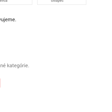
ievča
chlapec
avujeme.
né kategórie.