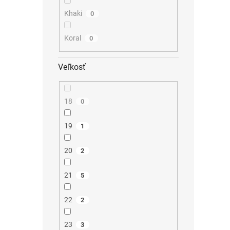
Khaki
0
Koral
0
Veľkosť
18
0
19
1
20
2
21
5
22
2
23
3