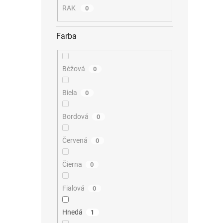
RAK
0
Farba
Béžová
0
Biela
0
Bordová
0
Červená
0
Čierna
0
Fialová
0
Hnedá
1