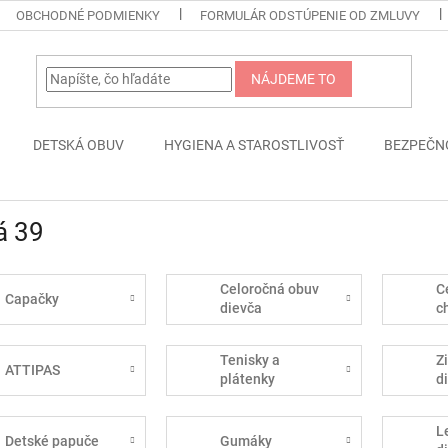
OBCHODNÉ PODMIENKY
FORMULÁR ODSTÚPENIE OD ZMLUVY
NÁJDEME TO
DETSKÁ OBUV
HYGIENA A STAROSTLIVOSŤ
BEZPEČN
á 39
Celoročná obuv
C
Capačky
dievča
c
Tenisky a
Z
ATTIPAS
plátenky
d
L
Detské papuče
Gumáky