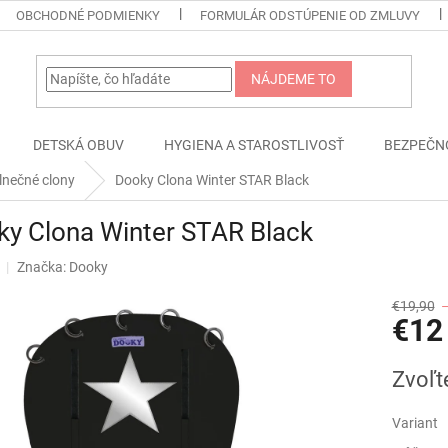
OBCHODNÉ PODMIENKY
FORMULÁR ODSTÚPENIE OD ZMLUVY
NÁJDEME TO
DETSKÁ OBUV
HYGIENA A STAROSTLIVOSŤ
BEZPEČN
lnečné clony
Dooky Clona Winter STAR Black
ky Clona Winter STAR Black
Značka:
Dooky
€19,90
€12
Jednotk
Zvoľt
cena:
Variant