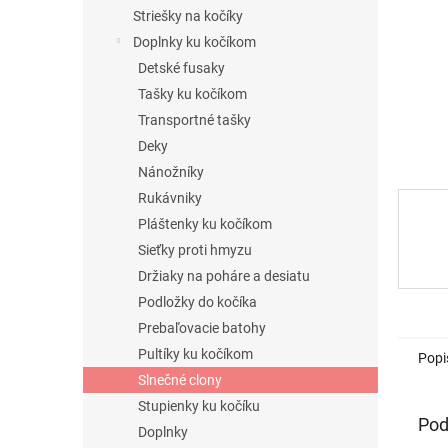
Striešky na kočíky
Doplnky ku kočíkom
Detské fusaky
Tašky ku kočíkom
Transportné tašky
Deky
Nánožníky
Rukávniky
Pláštenky ku kočíkom
Sieťky proti hmyzu
Držiaky na poháre a desiatu
Podložky do kočíka
Prebaľovacie batohy
Pultíky ku kočíkom
Popi
Slnečné clony
Stupienky ku kočíku
Pod
Doplnky