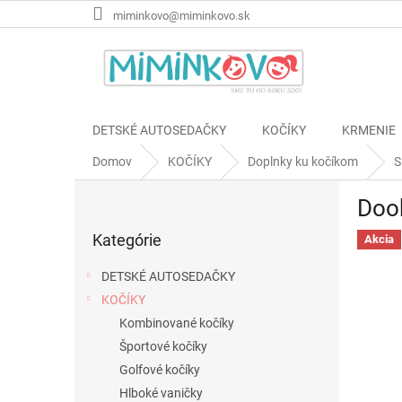
Prejsť
miminkovo@miminkovo.sk
na
obsah
DETSKÉ AUTOSEDAČKY
KOČÍKY
KRMENIE
Domov
KOČÍKY
Doplnky ku kočíkom
S
B
Doo
o
Preskočiť
č
Kategórie
kategórie
Akcia
n
ý
DETSKÉ AUTOSEDAČKY
p
KOČÍKY
a
Kombinované kočíky
n
e
Športové kočíky
l
Golfové kočíky
Hlboké vaničky