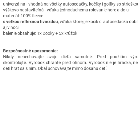
univerzálna
-
vhodná
na
všetky
autosedačky
, kočíky
i
golfky
so strieško
výškovo
nastaviteľná
-
vďaka jednoduchému
rolovanie
hore
a
dolu
materiál
:
100
%
fleece
s
veľkou
reflexnou
hviezdou
,
vďaka ktorej
je kočík
či
autosedačka
dobr
aj
v
noci
balenie
obsahuje
:
1x
Dooky
+
5x
krúžok
Bezpečnostné upozornenie:
Nikdy nenechávajte svoje dieťa samotné. Pred použitím výr
skontrolujte. Výrobok chráňte pred ohňom. Výrobok nie je hračka, n
deti hrať sa s ním. Obal uchovávajte mimo dosahu detí.