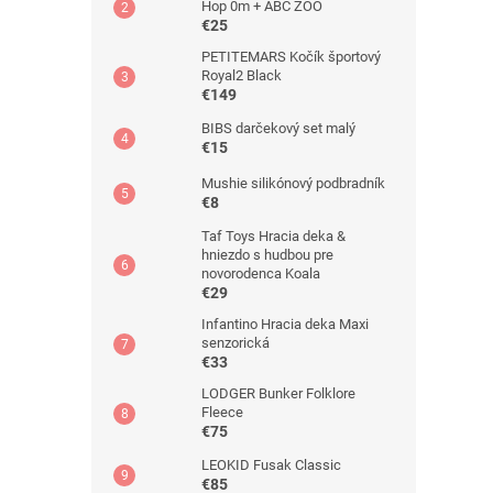
Hop 0m + ABC ZOO
€25
PETITEMARS Kočík športový
Royal2 Black
€149
BIBS darčekový set malý
€15
Mushie silikónový podbradník
€8
Taf Toys Hracia deka &
hniezdo s hudbou pre
novorodenca Koala
€29
Infantino Hracia deka Maxi
senzorická
€33
LODGER Bunker Folklore
Fleece
€75
LEOKID Fusak Classic
€85