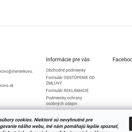
Informácie pre vás
Facebo
Obchodné podmienky
kovo
@
miminkovo.
Formulár ODSTÚPENIE OD
ZMLUVY
kovo.sk
Formulár REKLÁMACIE
Podmienky ochrany
osobných údajov
Kontaktujte nás
Tabuľka veľkostí
úbory cookies. Niektoré sú nevyhnutné pre
Nariadenie SOI o stiahnutí
govanie nášho webu, iné nám pomáhajú lepšie spoznať,
výrobkov