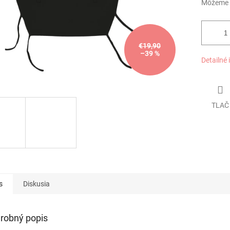
Môžeme d
€19,90
–39 %
Detailné 
TLAČ
s
Diskusia
robný popis