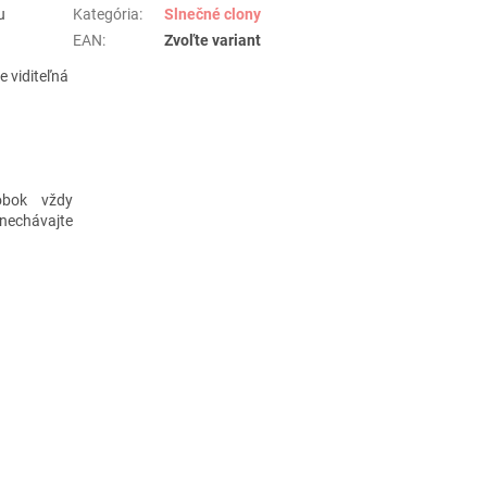
u
Kategória
:
Slnečné clony
EAN
:
Zvoľte variant
e
viditeľná
obok vždy
enechávajte