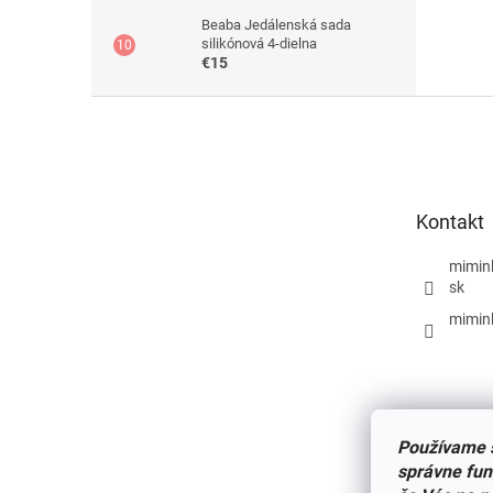
Beaba Jedálenská sada
silikónová 4-dielna
€15
Z
á
p
ä
t
Kontakt
i
e
mimin
sk
mimin
Používame s
správne fun