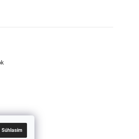
ok
Súhlasím