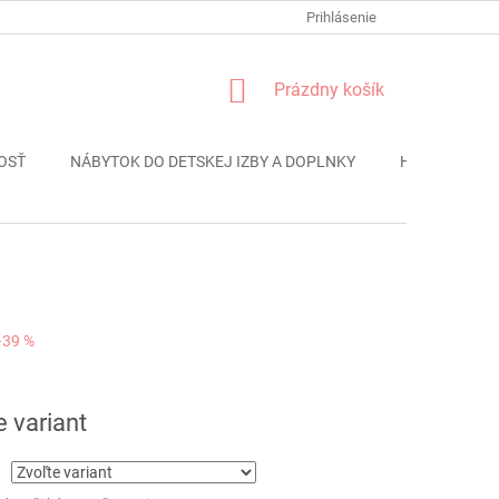
FORMULÁR REKLÁMACIE
PODMIENKY OCHRANY OSOBNÝCH ÚDAJO
Prihlásenie
NÁKUPNÝ
Prázdny košík
KOŠÍK
OSŤ
NÁBYTOK DO DETSKEJ IZBY A DOPLNKY
HRAČKY
–39 %
ová
e variant