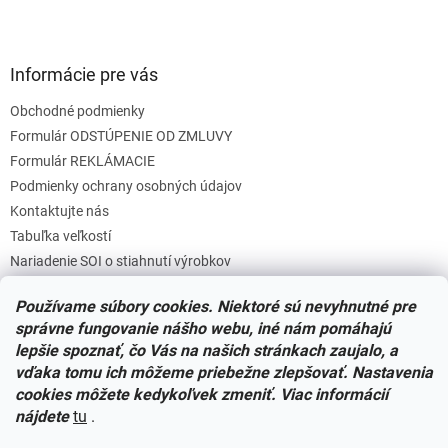
Informácie pre vás
Obchodné podmienky
Formulár ODSTÚPENIE OD ZMLUVY
Formulár REKLÁMACIE
Podmienky ochrany osobných údajov
Kontaktujte nás
Tabuľka veľkostí
Nariadenie SOI o stiahnutí výrobkov
Reklamačný poriadok
Používame súbory cookies. Niektoré sú nevyhnutné pre
Zásady súborov COOKIES
správne fungovanie nášho webu, iné nám pomáhajú
lepšie spoznať, čo Vás na našich stránkach zaujalo, a
vďaka tomu ich môžeme priebežne zlepšovať. Nastavenia
Facebook
cookies môžete kedykoľvek zmeniť. Viac informácií
nájdete
tu
.