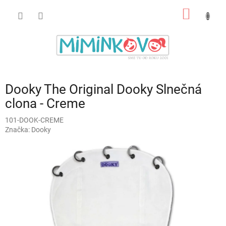
Prejsť
NÁKU
na
obsah
KOŠÍK
Dooky The Original Dooky Slnečná
clona - Creme
101-DOOK-CREME
Značka:
Dooky