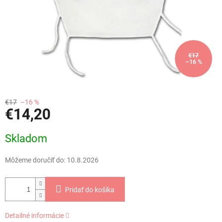
€17
–16 %
€17
–16 %
€14,20
Jednotková
Skladom
cena:
Môžeme doručiť do:
10.8.2026
Pridať do košíka
Detailné informácie