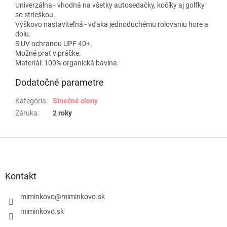
Univerzálna - vhodná na všetky autosedačky, kočíky aj golfky
so strieškou.
Výškovo nastaviteľná - vďaka jednoduchému rolovaniu hore a
dolu.
S UV ochranou UPF 40+.
Možné prať v práčke.
Materiál: 100% organická bavlna.
Dodatočné parametre
Kategória
:
Slnečné clony
Záruka
:
2 roky
Z
á
p
ä
Kontakt
t
i
miminkovo
@
miminkovo.sk
e
miminkovo.sk