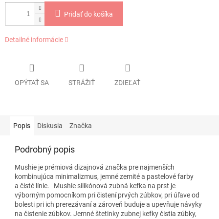
Pridať do košíka
Detailné informácie
OPÝTAŤ SA
STRÁŽIŤ
ZDIEĽAŤ
Popis
Diskusia
Značka
Podrobný popis
Mushie je prémiová dizajnová značka pre najmenších
kombinujúca minimalizmus, jemné zemité a pastelové farby
a čisté línie. Mushie silikónová zubná kefka na prst je
výborným pomocníkom pri čistení prvých zúbkov, pri úľave od
bolesti pri ich prerezávaní a zároveň buduje a upevňuje návyky
na čistenie zúbkov. Jemné štetinky zubnej kefky čistia zúbky,