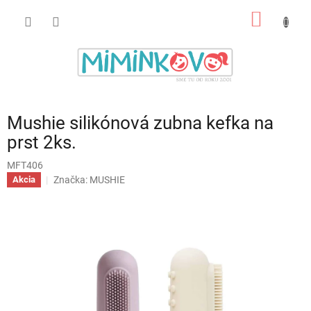
Prejsť
NÁKU
na
obsah
KOŠÍK
Mushie silikónová zubna kefka na
prst 2ks.
MFT406
Značka:
MUSHIE
Akcia