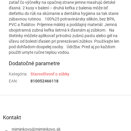
zatiaľ čo výčnelky na opačnej strane jemne masírujú detské
ďasná. 2 kusy v balení – druhá kefka z balenia môže ísť
dieťatku do rúk na skúmanie a dentálna hygiena sa tak stane
zábavnou rutinou. 100%25 potravinársky silikón, bez BPA,
PVC a ftalátov. Príjemne mäkký a poddajný materiál. Jemná
obojstranná zubná kefka šetrná k ďasnám aj zúbkom. Na
štetinky môžete aplikovať prírodnú zubnú pastu alebo gél na
úľavu od bolesti ďasien pri prerezávaní zúbkov. Používajte len
pod dohľadom dospelej osoby. Údržba: Pred aj po každom
použití umyte ručne teplou vodou.
Dodatočné parametre
Kategória
:
Starostlivosť o zúbky
EAN
:
810052466118
Z
á
p
ä
Kontakt
t
i
miminkovo
@
miminkovo.sk