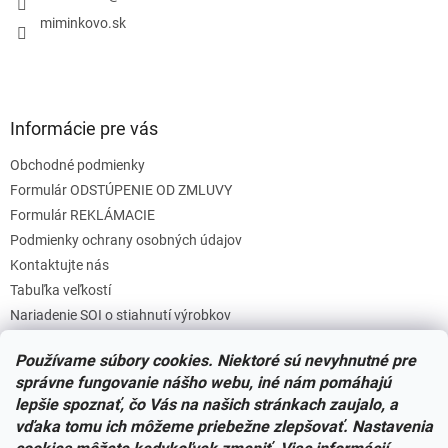
e
miminkovo.sk
Informácie pre vás
Obchodné podmienky
Formulár ODSTÚPENIE OD ZMLUVY
Formulár REKLÁMACIE
Podmienky ochrany osobných údajov
Kontaktujte nás
Tabuľka veľkostí
Nariadenie SOI o stiahnutí výrobkov
Reklamačný poriadok
Používame súbory cookies. Niektoré sú nevyhnutné pre
Zásady súborov COOKIES
správne fungovanie nášho webu, iné nám pomáhajú
lepšie spoznať, čo Vás na našich stránkach zaujalo, a
vďaka tomu ich môžeme priebežne zlepšovať. Nastavenia
Facebook