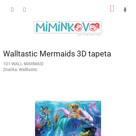
Prejsť
NÁKU
na
obsah
KOŠÍK
Walltastic Mermaids 3D tapeta
101-WALL-MARMAID
Značka:
Walltastic