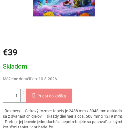
€39
Jednotková
Skladom
cena:
Môžeme doručiť do:
10.8.2026
Pridať do košíka
Rozmery: - Celkový rozmer tapety je 2438 mm x 3048 mm a skladá
sa z dvanástich dielov (každý diel meria cca. 508 mm x 1219 mm).
- Preto je jej lepenie jednoduché a nepotrebujete sa pasovať s dlhými
kotúčmi tapiet. V prípade, že...