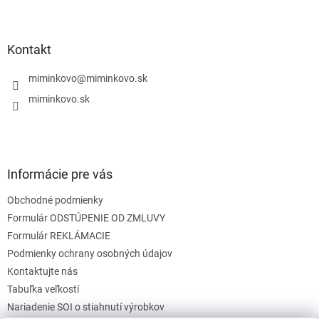
Z
á
p
ä
Kontakt
t
i
miminkovo
@
miminkovo.sk
e
miminkovo.sk
Informácie pre vás
Obchodné podmienky
Formulár ODSTÚPENIE OD ZMLUVY
Formulár REKLÁMACIE
Podmienky ochrany osobných údajov
Kontaktujte nás
Tabuľka veľkostí
Nariadenie SOI o stiahnutí výrobkov