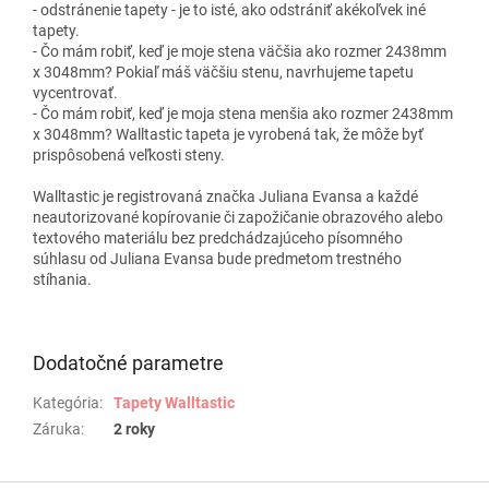
- odstránenie tapety - je to isté, ako odstrániť akékoľvek iné
tapety.
- Čo mám robiť, keď je moje stena väčšia ako rozmer 2438mm
x 3048mm? Pokiaľ máš väčšiu stenu, navrhujeme tapetu
vycentrovať.
- Čo mám robiť, keď je moja stena menšia ako rozmer 2438mm
x 3048mm? Walltastic tapeta je vyrobená tak, že môže byť
prispôsobená veľkosti steny.
Walltastic je registrovaná značka Juliana Evansa a každé
neautorizované kopírovanie či zapožičanie obrazového alebo
textového materiálu bez predchádzajúceho písomného
súhlasu od Juliana Evansa bude predmetom trestného
stíhania.
Dodatočné parametre
Kategória
:
Tapety Walltastic
Záruka
:
2 roky