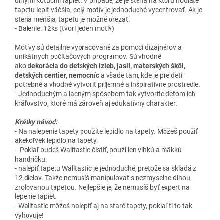
dlhými kotúčmi tapiet. V prípade, že je stena na ktorú hodláte
tapetu lepiť väčšia, celý motív je jednoduché vycentrovať. Ak je
stena menšia, tapetu je možné orezať.
- Balenie: 12ks (tvorí jeden motív)
Motívy sú detailne vypracované za pomoci dizajnérov a
unikátnych počítačových programov. Sú vhodné
ako
dekorácia do detských izieb, jaslí, materských škôl,
detských centier, nemocníc
a všade tam, kde je pre deti
potrebné a vhodné vytvoriť príjemné a inšpiratívne prostredie.
- Jednoduchým a lacným spôsobom tak vytvoríte deťom ich
kráľovstvo, ktoré má zároveň aj edukatívny charakter.
Krátky návod:
- Na nalepenie tapety použite lepidlo na tapety. Môžeš použiť
akékoľvek lepidlo na tapety.
- Pokiaľ budeš Walltastic čistiť, použi len vlhkú a mäkkú
handričku.
- nalepiť tapetu Walltastic je jednoduché, pretože sa skladá z
12 dielov. Takže nemusíš manipulovať s nezmyselne dlhou
zrolovanou tapetou. Nejlepšie je, že nemusíš byť expert na
lepenie tapiet.
- Walltastic môžeš nalepiť aj na staré tapety, pokiaľ ti to tak
vyhovuje!