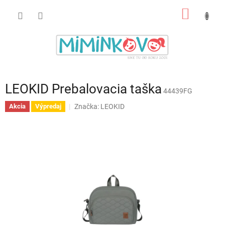
Prejsť
NÁKU
na
obsah
KOŠÍK
LEOKID Prebalovacia taška
44439FG
Značka:
LEOKID
Akcia
Výpredaj