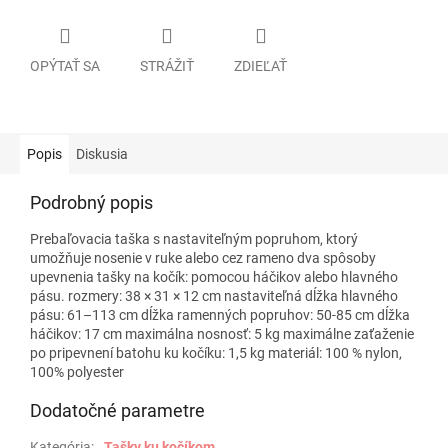
OPÝTAŤ SA
STRÁŽIŤ
ZDIEĽAŤ
Popis
Diskusia
Podrobný popis
Prebaľovacia taška s nastaviteľným popruhom, ktorý
umožňuje nosenie v ruke alebo cez rameno dva spôsoby
upevnenia tašky na kočík: pomocou háčikov alebo hlavného
pásu.
rozmery: 38 × 31 × 12 cm nastaviteľná dĺžka hlavného
pásu: 61–113 cm dĺžka ramenných popruhov: 50-85 cm dĺžka
háčikov: 17 cm maximálna nosnosť: 5 kg maximálne zaťaženie
po pripevnení batohu ku kočíku: 1,5 kg materiál: 100 % nylon,
100% polyester
Dodatočné parametre
Kategória
:
Tašky ku kočíkom