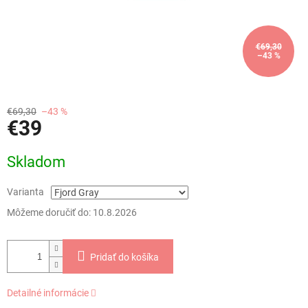
€69,30
–43 %
€69,30
–43 %
€39
Jednotková
Skladom
cena:
Varianta
Môžeme doručiť do:
10.8.2026
Pridať do košíka
Detailné informácie