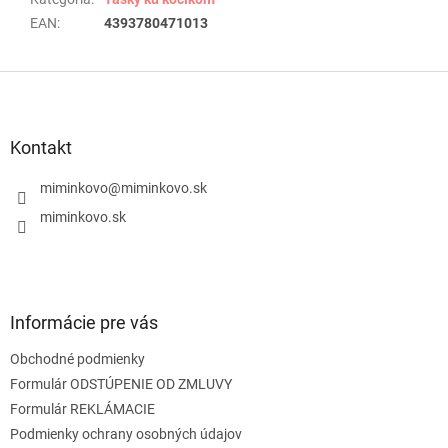
EAN
:
4393780471013
Z
á
p
ä
Kontakt
t
i
miminkovo
@
miminkovo.sk
e
miminkovo.sk
Informácie pre vás
Obchodné podmienky
Formulár ODSTÚPENIE OD ZMLUVY
Formulár REKLÁMACIE
Podmienky ochrany osobných údajov