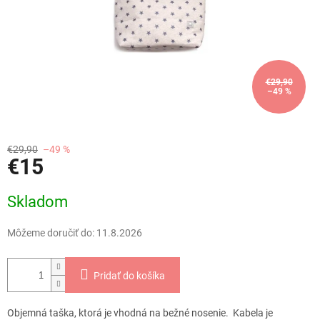
€29,90
–49 %
€29,90
–49 %
€15
Jednotková
Skladom
cena:
Môžeme doručiť do:
11.8.2026
Pridať do košíka
Objemná taška, ktorá je vhodná na bežné nosenie. Kabela je