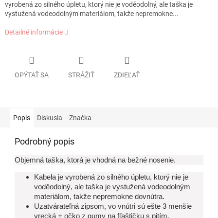
vyrobená zo silného úpletu, ktorý nie je voděodolný, ale taška je
vystužená vodeodolným materiálom, takže nepremokne...
Detailné informácie
OPÝTAŤ SA
STRÁŽIŤ
ZDIEĽAŤ
Popis
Diskusia
Značka
Podrobný popis
Objemná taška, ktorá je vhodná na bežné nosenie.
Kabela je vyrobená zo silného úpletu, ktorý nie je
voděodolný, ale taška je vystužená vodeodolným
materiálom, takže nepremokne dovnútra.
Uzatvárateľná zipsom, vo vnútri sú ešte 3 menšie
vrecká + očko z gumy na fľaštičku s pitím.