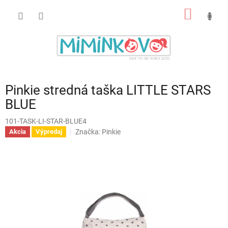
Prejsť
NÁKU
na
obsah
KOŠÍK
Pinkie stredná taška LITTLE STARS
BLUE
101-TASK-LI-STAR-BLUE4
Značka:
Pinkie
Akcia
Výpredaj