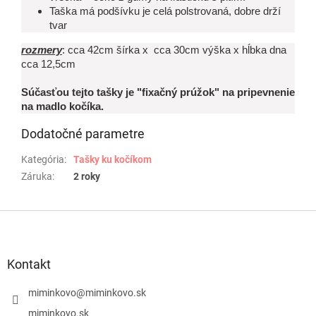
Taška má podšívku je celá polstrovaná, dobre drží
tvar
rozmery
: cca 42cm šírka x cca 30cm výška x hĺbka dna
cca 12,5cm
Súčasťou tejto tašky je "fixačný prúžok" na pripevnenie
na madlo kočíka.
Dodatočné parametre
Kategória
:
Tašky ku kočíkom
Záruka
:
2 roky
Z
á
p
ä
Kontakt
t
i
miminkovo
@
miminkovo.sk
e
miminkovo.sk