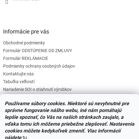
Informácie pre vás
Obchodné podmienky
Formulár ODSTÚPENIE OD ZMLUVY
Formulár REKLÁMACIE
Podmienky ochrany osobných údajov
Kontaktujte nás
Tabuľka veľkostí
Nariadenie SOI o stiahnutí výrobkov
Reklamačný poriadok
Používame súbory cookies. Niektoré sú nevyhnutné pre
Zásady súborov COOKIES
správne fungovanie nášho webu, iné nám pomáhajú
lepšie spoznať, čo Vás na našich stránkach zaujalo, a
vďaka tomu ich môžeme priebežne zlepšovať. Nastavenia
Facebook
cookies môžete kedykoľvek zmeniť. Viac informácií
nájdete
tu
.