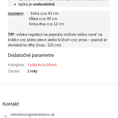
taška je
vodeodolná
rozmery
: šírka cca 43 cm
hĺbka cca 40 cm
šírka dna cca 12 cm
TIP:
vďaka regulácii na popruhu môžete tašku nosiť na
krátko cez jedno plece alebo krížom cez prsia – popruh je
dostatočne dlhý (max. 110 cm)
Dodatočné parametre
Kategória
:
Tašky ku kočíkom
Záruka
:
2 roky
Z
á
p
ä
Kontakt
t
i
miminkovo
@
miminkovo.sk