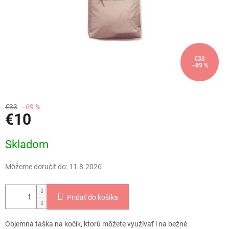
€33
–69 %
€33
–69 %
€10
Jednotková
Skladom
cena:
Môžeme doručiť do:
11.8.2026
Pridať do košíka
Objemná taška na kočík, ktorú môžete využívať i na bežné