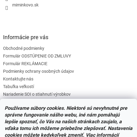
e
miminkovo.sk
Informácie pre vás
Obchodné podmienky
Formulár ODSTÚPENIE OD ZMLUVY
Formulár REKLÁMACIE
Podmienky ochrany osobných údajov
Kontaktujte nás
Tabuľka veľkostí
Nariadenie SOI o stiahnutí výrobkov
Reklamačný poriadok
Používame súbory cookies. Niektoré sú nevyhnutné pre
Zásady súborov COOKIES
správne fungovanie nášho webu, iné nám pomáhajú
lepšie spoznať, čo Vás na našich stránkach zaujalo, a
vďaka tomu ich môžeme priebežne zlepšovať. Nastavenia
Facebook
cookies môžete kedykoľvek zmeniť. Viac informácií