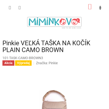
Prejsť
NÁKU
na
obsah
KOŠÍK
Pinkie VEĽKÁ TAŠKA NA KOČÍK
PLAIN CAMO BROWN
101-TASK-CAMO-BROWN3
Značka:
Pinkie
Akcia
Výpredaj