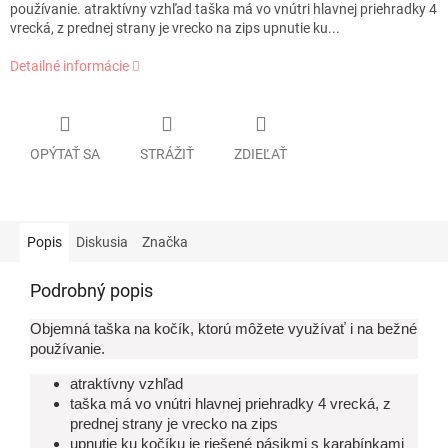
používanie. atraktívny vzhľad taška má vo vnútri hlavnej priehradky 4
vrecká, z prednej strany je vrecko na zips upnutie ku...
Detailné informácie
OPÝTAŤ SA
STRÁŽIŤ
ZDIEĽAŤ
Popis
Diskusia
Značka
Podrobný popis
Objemná taška na kočík, ktorú môžete využívať i na bežné
používanie.
atraktívny vzhľad
taška má vo vnútri hlavnej priehradky 4 vrecká, z
prednej strany je vrecko na zips
upnutie ku kočíku je riešené pásikmi s karabínkami