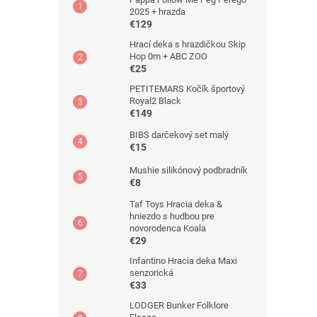
2025 + hrazda
€129
Hrací deka s hrazdičkou Skip
Hop 0m + ABC ZOO
€25
PETITEMARS Kočík športový
Royal2 Black
€149
BIBS darčekový set malý
€15
Mushie silikónový podbradník
€8
Taf Toys Hracia deka &
hniezdo s hudbou pre
novorodenca Koala
€29
Infantino Hracia deka Maxi
senzorická
€33
LODGER Bunker Folklore