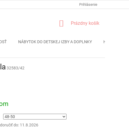
FORMULÁR REKLÁMACIE
PODMIENKY OCHRANY OSOBNÝCH ÚDAJO
Prihlásenie
NÁKUPNÝ
Prázdny košík
KOŠÍK
OSŤ
NÁBYTOK DO DETSKEJ IZBY A DOPLNKY
HRAČKY
la
32583/42
ová
dom
oručiť do:
11.8.2026