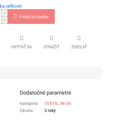
ka veľkostí
Pridať do košíka
OPÝTAŤ SA
STRÁŽIŤ
ZDIEĽAŤ
Dodatočné parametre
Kategória
:
TEXTIL
,
48-50
Záruka
:
2 roky