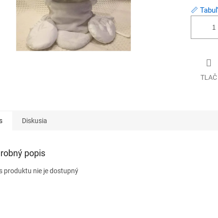
📏 Tabuľ
TLAČ
s
Diskusia
robný popis
s produktu nie je dostupný