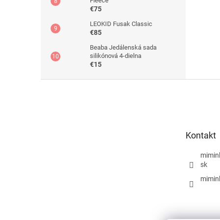
Fleece
€75
LEOKID Fusak Classic
€85
Beaba Jedálenská sada
silikónová 4-dielna
€15
Z
á
p
ä
t
Kontakt
i
e
mimin
sk
mimin