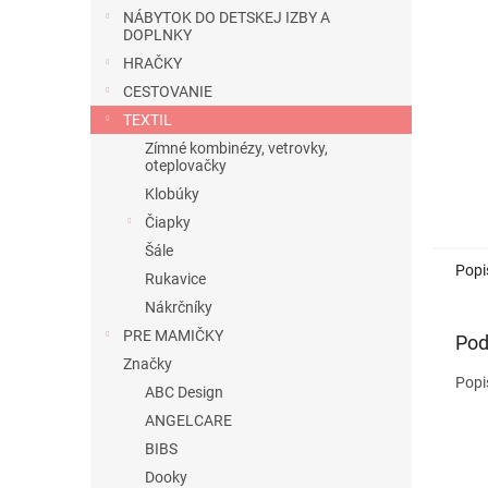
NÁBYTOK DO DETSKEJ IZBY A
DOPLNKY
HRAČKY
CESTOVANIE
TEXTIL
Zímné kombinézy, vetrovky,
oteplovačky
Klobúky
Čiapky
Šále
Popi
Rukavice
Nákrčníky
PRE MAMIČKY
Pod
Značky
Popi
ABC Design
ANGELCARE
BIBS
Dooky