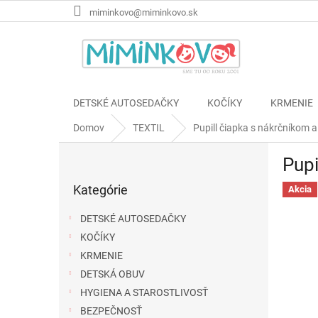
Prejsť
miminkovo@miminkovo.sk
na
obsah
DETSKÉ AUTOSEDAČKY
KOČÍKY
KRMENIE
Domov
TEXTIL
Pupill čiapka s nákrčníkom a
B
Pupi
o
Preskočiť
č
Kategórie
kategórie
Akcia
n
ý
DETSKÉ AUTOSEDAČKY
p
KOČÍKY
a
KRMENIE
n
e
DETSKÁ OBUV
l
HYGIENA A STAROSTLIVOSŤ
BEZPEČNOSŤ