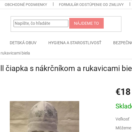
OBCHODNÉ PODMIENKY
FORMULÁR ODSTÚPENIE OD ZMLUVY
NÁJDEME TO
DETSKÁ OBUV
HYGIENA A STAROSTLIVOSŤ
BEZPEČN
 rukavicami biela
ll čiapka s nákrčníkom a rukavicami bie
€18
Jednotk
Skla
cena:
Veľkosť
Môžeme d