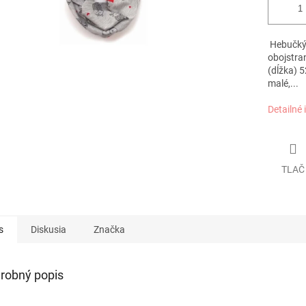
Hebučký 
obojstra
(dĺžka) 
malé,...
Detailné 
TLAČ
s
Diskusia
Značka
robný popis