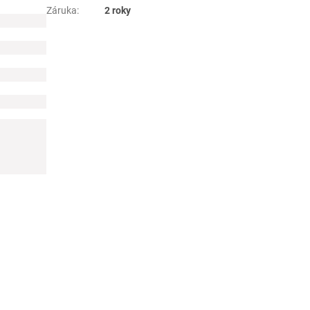
Záruka
:
2 roky