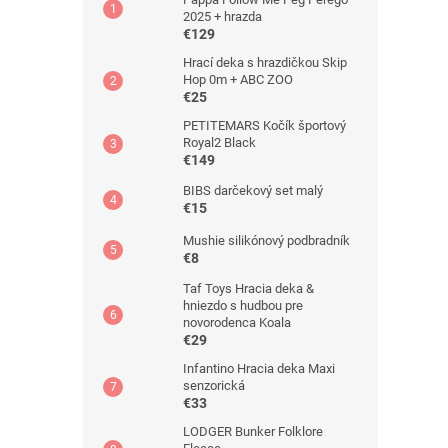
2025 + hrazda
€129
Hrací deka s hrazdičkou Skip
Hop 0m + ABC ZOO
€25
PETITEMARS Kočík športový
Royal2 Black
€149
BIBS darčekový set malý
€15
Mushie silikónový podbradník
€8
Taf Toys Hracia deka &
hniezdo s hudbou pre
novorodenca Koala
€29
Infantino Hracia deka Maxi
senzorická
€33
LODGER Bunker Folklore