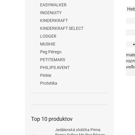
EASYWALKER
Hebu
INGENUITY
KINDERKRAFT
KINDERKRAFT SELECT
LODGER
MUSHIE
Peg Pérego
mate
PETITEMARS
rozm
veľk
PHILIPS AVENT
veľ
Pinkie
Protetika
Top 10 produktov
Jedálenská stolička Prima
Pappa Follow Me Peg Pérego