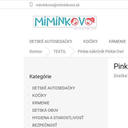
Prejsť
miminkovo@miminkovo.sk
na
obsah
DETSKÉ AUTOSEDAČKY
KOČÍKY
KRMENIE
Domov
TEXTIL
Pinkie nákrčník Pinkie Owl
B
Pink
o
Preskočiť
č
Kategórie
Značka
kategórie
n
ý
DETSKÉ AUTOSEDAČKY
p
KOČÍKY
a
KRMENIE
n
e
DETSKÁ OBUV
l
HYGIENA A STAROSTLIVOSŤ
BEZPEČNOSŤ