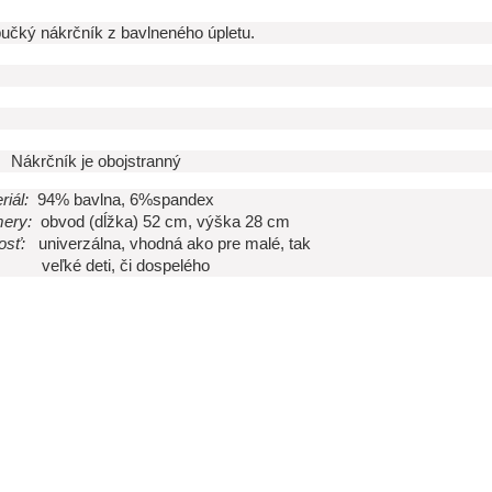
čký nákrčník z bavlneného úpletu.
Nákrčník je obojstranný
riál:
94% bavlna, 6%spandex
ery:
obvod (dĺžka) 52 cm, výška 28 cm
osť:
univerzálna, vhodná ako pre malé, tak
ké deti, či dospelého