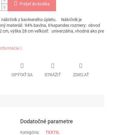
Pridať do košíka
nákrčník z bavlneného úpletu. Nákrčník je
nný materiál: 94% bavlna, 6%spandex rozmery: obvod
52 cm, výška 28 cm veľkosť: univerzálna, vhodná ako pre
informácie
OPÝTAŤ SA
STRÁŽIŤ
ZDIEĽAŤ
Dodatočné parametre
Kategória
:
TEXTIL