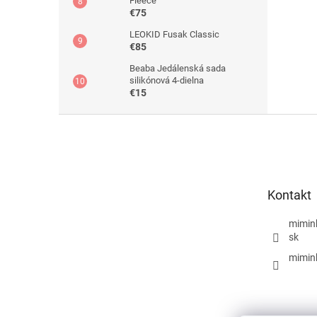
Fleece
€75
LEOKID Fusak Classic
€85
Beaba Jedálenská sada
silikónová 4-dielna
€15
Z
á
p
ä
t
Kontakt
i
e
mimin
sk
mimin