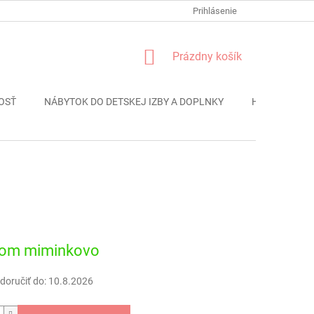
FORMULÁR REKLÁMACIE
PODMIENKY OCHRANY OSOBNÝCH ÚDAJO
Prihlásenie
NÁKUPNÝ
Prázdny košík
KOŠÍK
OSŤ
NÁBYTOK DO DETSKEJ IZBY A DOPLNKY
HRAČKY
ová
dom miminkovo
oručiť do:
10.8.2026