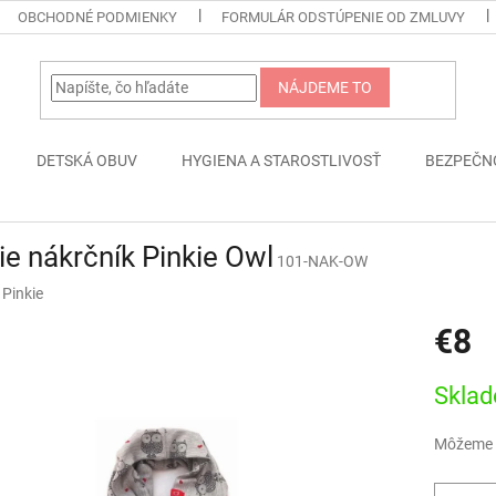
OBCHODNÉ PODMIENKY
FORMULÁR ODSTÚPENIE OD ZMLUVY
NÁJDEME TO
DETSKÁ OBUV
HYGIENA A STAROSTLIVOSŤ
BEZPEČN
ie nákrčník Pinkie Owl
101-NAK-OW
:
Pinkie
€8
Jednotk
Skla
cena:
Môžeme d