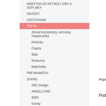
NÁBYTOK DO DETSKEJ IZBY A
DOPLNKY
HRAČKY
CESTOVANIE
TEXTIL
Zímné kombinézy, vetrovky,
oteplovačky
Klobúky
Čiapky
Šále
Rukavice
Nákrčníky
PRE MAMIČKY
Značky
Popi
ABC Design
ANGELCARE
Pod
BIBS
Dooky