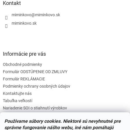
ä
Kontakt
t
i
miminkovo
@
miminkovo.sk
e
miminkovo.sk
Informácie pre vás
Obchodné podmienky
Formulár ODSTÚPENIE OD ZMLUVY
Formulár REKLÁMACIE
Podmienky ochrany osobných údajov
Kontaktujte nás
Tabuľka veľkostí
Nariadenie SOI o stiahnutí výrobkov
Reklamačný poriadok
Používame súbory cookies. Niektoré sú nevyhnutné pre
Zásady súborov COOKIES
správne fungovanie nášho webu, iné nám pomáhajú