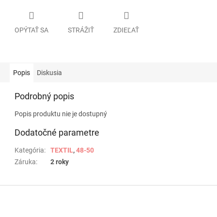
OPÝTAŤ SA
STRÁŽIŤ
ZDIEĽAŤ
Popis
Diskusia
Podrobný popis
Popis produktu nie je dostupný
Dodatočné parametre
Kategória
:
TEXTIL
,
48-50
Záruka
:
2 roky
Z
á
p