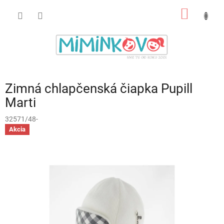
Prejsť
NÁKU
na
obsah
KOŠÍK
Zimná chlapčenská čiapka Pupill
Marti
32571/48-
Akcia