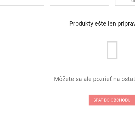
d
Produkty ešte len pripr
Môžete sa ale pozrieť na ostat
SPÄŤ DO OBCHODU