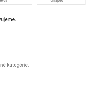
ievča
chlapec
avujeme.
né kategórie.