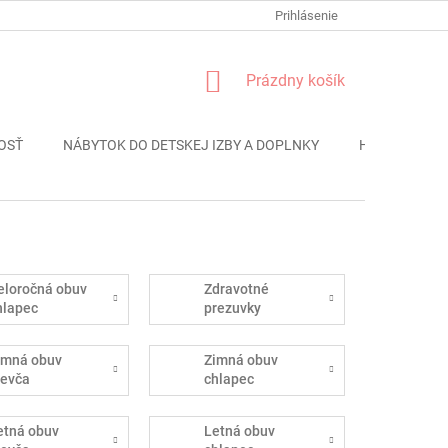
FORMULÁR REKLÁMACIE
PODMIENKY OCHRANY OSOBNÝCH ÚDAJO
Prihlásenie
NÁKUPNÝ
Prázdny košík
KOŠÍK
OSŤ
NÁBYTOK DO DETSKEJ IZBY A DOPLNKY
HRAČKY
eloročná obuv
Zdravotné
hlapec
prezuvky
imná obuv
Zimná obuv
ievča
chlapec
etná obuv
Letná obuv