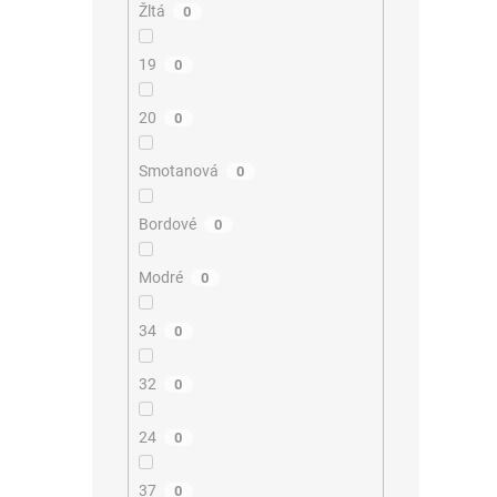
Žltá
0
19
0
20
0
Smotanová
0
Bordové
0
Modré
0
34
0
32
0
24
0
37
0