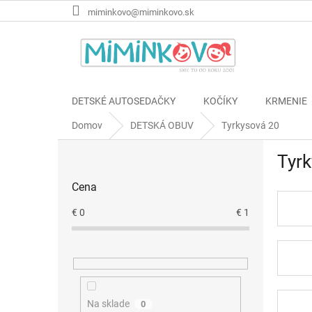
Prejsť
miminkovo@miminkovo.sk
na
obsah
DETSKÉ AUTOSEDAČKY
KOČÍKY
KRMENIE
Domov
DETSKÁ OBUV
Tyrkysová 20
B
Tyr
o
č
Cena
n
ý
€
0
€
1
p
a
n
e
l
Na sklade
0