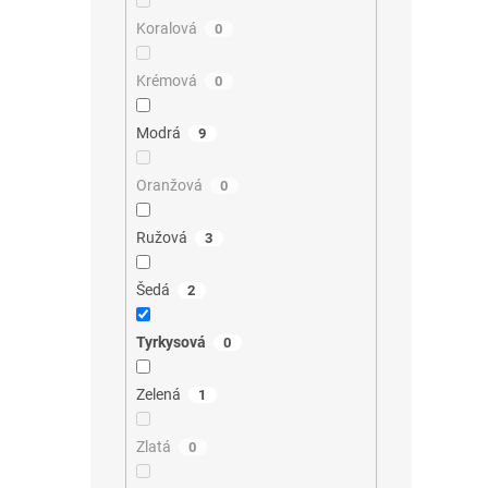
Koralová
0
Krémová
0
Modrá
9
Oranžová
0
Ružová
3
Šedá
2
Tyrkysová
0
Zelená
1
Zlatá
0