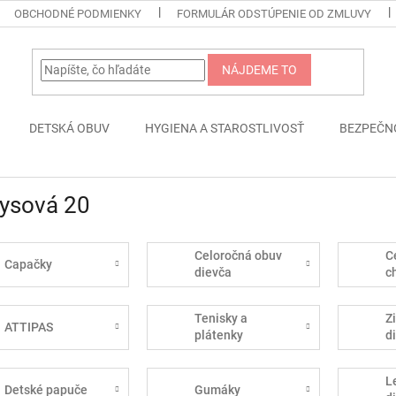
OBCHODNÉ PODMIENKY
FORMULÁR ODSTÚPENIE OD ZMLUVY
NÁJDEME TO
DETSKÁ OBUV
HYGIENA A STAROSTLIVOSŤ
BEZPEČN
kysová 20
Celoročná obuv
C
Capačky
dievča
c
Tenisky a
Z
ATTIPAS
plátenky
d
L
Detské papuče
Gumáky