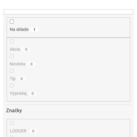
u
k
t
o
v
Na sklade
1
Akcia
0
Novinka
0
Tip
0
Výpredaj
0
Značky
LODGER
0