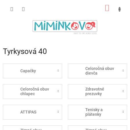
Prejsť
NÁKU
na
obsah
KOŠÍK
Tyrkysová 40
Celoročná obuv
Capačky
dievča
Celoročná obuv
Zdravotné
chlapec
prezuvky
Tenisky a
ATTIPAS
plátenky