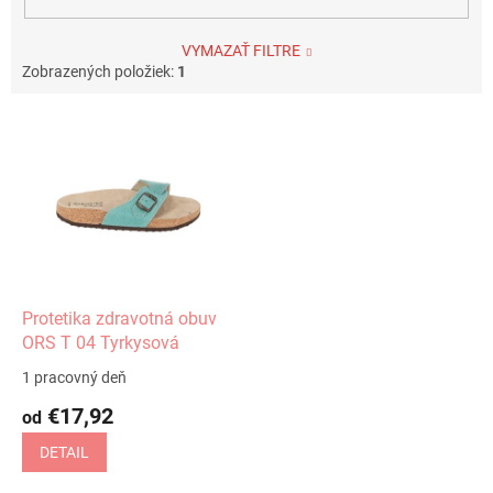
VYMAZAŤ FILTRE
Zobrazených položiek:
1
V
ý
p
i
s
p
r
o
d
Protetika zdravotná obuv
u
ORS T 04 Tyrkysová
k
1 pracovný deň
t
€17,92
o
od
v
DETAIL