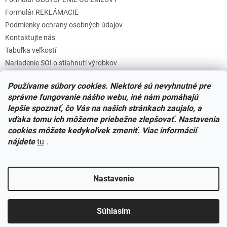
u
Formulár REKLÁMACIE
Podmienky ochrany osobných údajov
Kontaktujte nás
Tabuľka veľkostí
Nariadenie SOI o stiahnutí výrobkov
Reklamačný poriadok
Používame súbory cookies. Niektoré sú nevyhnutné pre
Zásady súborov COOKIES
správne fungovanie nášho webu, iné nám pomáhajú
lepšie spoznať, čo Vás na našich stránkach zaujalo, a
vďaka tomu ich môžeme priebežne zlepšovať. Nastavenia
Facebook
cookies môžete kedykoľvek zmeniť. Viac informácií
nájdete
tu
.
Nastavenie
Vytvoril Shoptet
Súhlasím
Copyright 2026
Miminkovo.sk
. Všetky práva vyhradené.