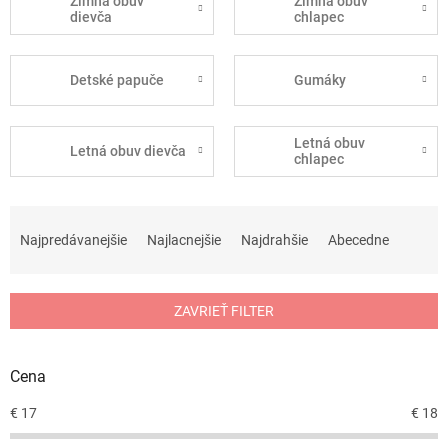
Zimná obuv
Zimná obuv
dievča
chlapec
Detské papuče
Gumáky
Letná obuv
Letná obuv dievča
chlapec
R
a
Najpredávanejšie
Najlacnejšie
Najdrahšie
Abecedne
d
e
n
ZAVRIEŤ FILTER
i
e
p
Cena
r
o
€
17
€
18
d