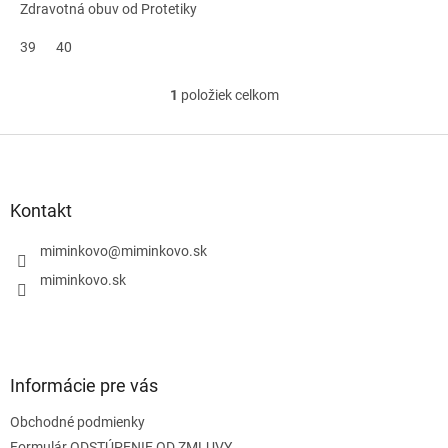
Zdravotná obuv od Protetiky
39
40
1
položiek celkom
O
v
l
Z
á
á
d
p
a
ä
Kontakt
c
t
i
i
miminkovo
@
miminkovo.sk
e
e
p
miminkovo.sk
r
v
k
y
v
Informácie pre vás
ý
p
Obchodné podmienky
i
s
Formulár ODSTÚPENIE OD ZMLUVY