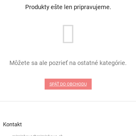
Produkty ešte len pripravujeme.
Môžete sa ale pozrieť na ostatné kategórie.
SPÄŤ DO OBCHODU
Z
á
p
ä
Kontakt
t