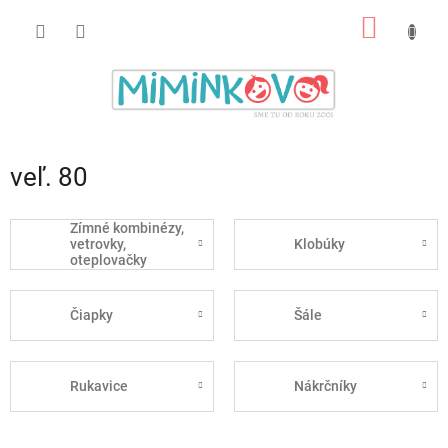
Prejsť
NÁKU
na
obsah
KOŠÍK
veľ. 80
Zímné kombinézy,
vetrovky,
Klobúky
oteplovačky
Čiapky
Šále
Rukavice
Nákrčníky