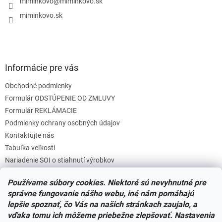
i
miminkovo
@
miminkovo.sk
e
miminkovo.sk
Informácie pre vás
Obchodné podmienky
Formulár ODSTÚPENIE OD ZMLUVY
Formulár REKLÁMACIE
Podmienky ochrany osobných údajov
Kontaktujte nás
Tabuľka veľkostí
Nariadenie SOI o stiahnutí výrobkov
Reklamačný poriadok
Používame súbory cookies. Niektoré sú nevyhnutné pre
Zásady súborov COOKIES
správne fungovanie nášho webu, iné nám pomáhajú
lepšie spoznať, čo Vás na našich stránkach zaujalo, a
vďaka tomu ich môžeme priebežne zlepšovať. Nastavenia