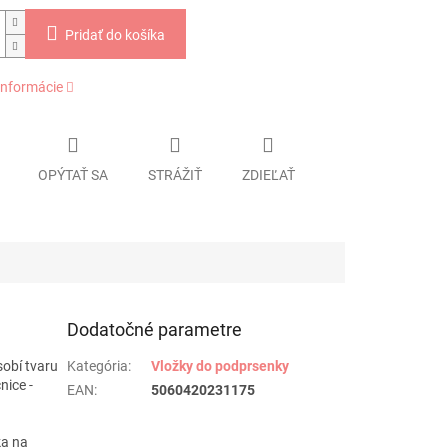
Pridať do košíka
informácie
OPÝTAŤ SA
STRÁŽIŤ
ZDIEĽAŤ
Dodatočné parametre
sobí tvaru
Kategória
:
Vložky do podprsenky
nice -
EAN
:
5060420231175
ka na