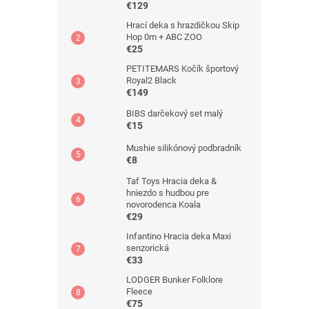
€129
Hrací deka s hrazdičkou Skip
Hop 0m + ABC ZOO
€25
PETITEMARS Kočík športový
Royal2 Black
€149
BIBS darčekový set malý
€15
Mushie silikónový podbradník
€8
Taf Toys Hracia deka &
hniezdo s hudbou pre
novorodenca Koala
€29
Infantino Hracia deka Maxi
senzorická
€33
LODGER Bunker Folklore
Fleece
€75