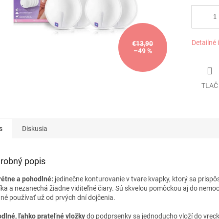
Detailné 
€13,90
–49 %
TLAČ
s
Diskusia
robný popis
rétne a
pohodlné:
jedinečne konturovanie v tvare kvapky, ktorý sa prispô
íka a nezanechá žiadne viditeľné čiary. Sú skvelou pomôckou aj do nemoc
né používať už od prvých dní dojčenia.
dlné, ľahko prateľné vložky
do podprsenky sa jednoducho vloží do vrec