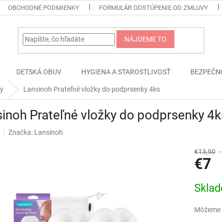
OBCHODNÉ PODMIENKY
FORMULÁR ODSTÚPENIE OD ZMLUVY
NÁJDEME TO
DETSKÁ OBUV
HYGIENA A STAROSTLIVOSŤ
BEZPEČN
ky
Lansinoh Prateľné vložky do podprsenky 4ks
inoh Prateľné vložky do podprsenky 4k
Značka:
Lansinoh
€13,90
€7
Jednotk
Skla
cena:
Môžeme d