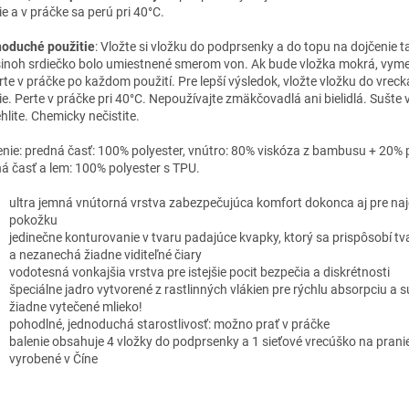
e a v práčke sa perú pri 40°C.
oduché použitie
: Vložte si vložku do podprsenky a do topu na dojčenie t
inoh srdiečko bolo umiestnené smerom von. Ak bude vložka mokrá, vyme
rte v práčke po každom použití. Pre lepší výsledok, vložte vložku do vreck
ie. Perte v práčke pri 40°C. Nepoužívajte zmäkčovadlá ani bielidlá. Sušte
hlite. Chemicky nečistite.
enie: predná časť: 100% polyester, vnútro: 80% viskóza z bambusu + 20% p
á časť a lem: 100% polyester s TPU.
ultra jemná vnútorná vrstva zabezpečujúca komfort dokonca aj pre najci
pokožku
jedinečne konturovanie v tvaru padajúce kvapky, ktorý sa prispôsobí tv
a nezanechá žiadne viditeľné čiary
vodotesná vonkajšia vrstva pre istejšie pocit bezpečia a diskrétnosti
špeciálne jadro vytvorené z rastlinných vlákien pre rýchlu absorpciu a s
žiadne vytečené mlieko!
pohodlné, jednoduchá starostlivosť: možno prať v práčke
balenie obsahuje 4 vložky do podprsenky a 1 sieťové vrecúško na prani
vyrobené v Číne