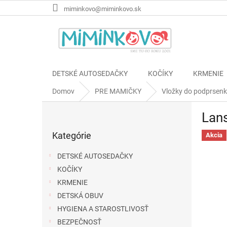
Prejsť
miminkovo@miminkovo.sk
na
obsah
DETSKÉ AUTOSEDAČKY
KOČÍKY
KRMENIE
Domov
PRE MAMIČKY
Vložky do podprsen
B
Lans
o
Preskočiť
č
Kategórie
kategórie
Akcia
n
ý
DETSKÉ AUTOSEDAČKY
p
KOČÍKY
a
KRMENIE
n
e
DETSKÁ OBUV
l
HYGIENA A STAROSTLIVOSŤ
BEZPEČNOSŤ