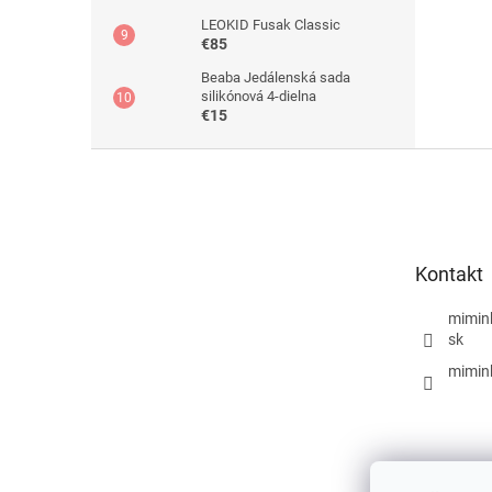
LEOKID Fusak Classic
€85
Beaba Jedálenská sada
silikónová 4-dielna
€15
Z
á
p
ä
t
Kontakt
i
e
mimin
sk
mimin