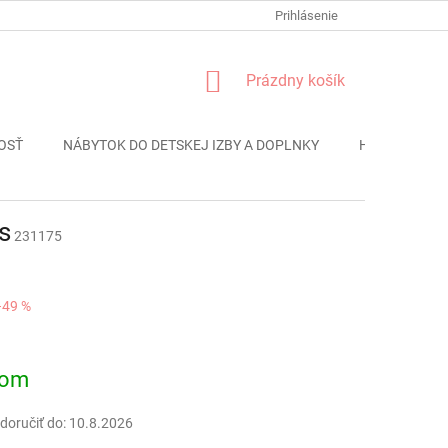
FORMULÁR REKLÁMACIE
PODMIENKY OCHRANY OSOBNÝCH ÚDAJO
Prihlásenie
NÁKUPNÝ
Prázdny košík
KOŠÍK
OSŤ
NÁBYTOK DO DETSKEJ IZBY A DOPLNKY
HRAČKY
s
231175
–49 %
ová
dom
oručiť do:
10.8.2026