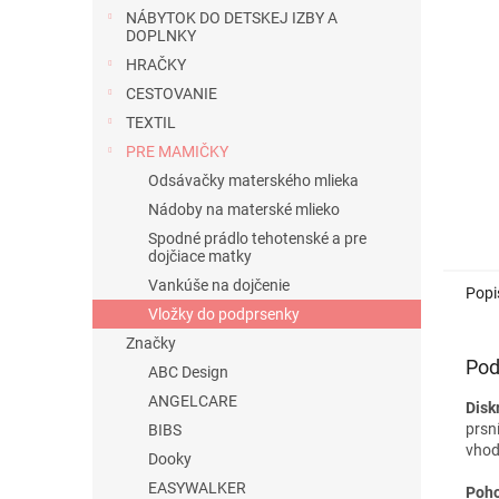
NÁBYTOK DO DETSKEJ IZBY A
DOPLNKY
HRAČKY
CESTOVANIE
TEXTIL
PRE MAMIČKY
Odsávačky materského mlieka
Nádoby na materské mlieko
Spodné prádlo tehotenské a pre
dojčiace matky
Vankúše na dojčenie
Popi
Vložky do podprsenky
Značky
Pod
ABC Design
ANGELCARE
Disk
prsn
BIBS
vhod
Dooky
EASYWALKER
Poho