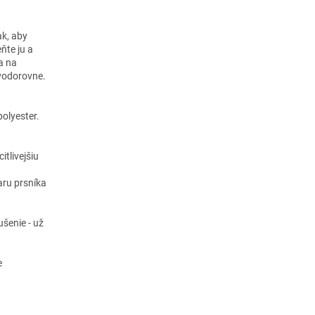
ak, aby
ňte ju a
a na
 vodorovne.
olyester.
tlivejšiu
aru prsníka
ušenie - už
e