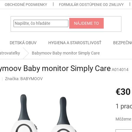
OBCHODNÉ PODMIENKY
FORMULÁR ODSTÚPENIE OD ZMLUVY
NÁJDEME TO
DETSKÁ OBUV
HYGIENA A STAROSTLIVOSŤ
BEZPEČN
atrovateľky
Babymoov Baby monitor Simply Care
ymoov Baby monitor Simply Care
A014014
Značka:
BABYMOOV
€30
Jednotk
1 pra
cena:
Môžeme d