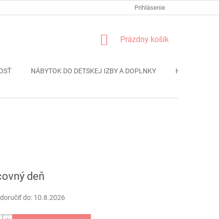
FORMULÁR REKLÁMACIE
PODMIENKY OCHRANY OSOBNÝCH ÚDAJO
Prihlásenie
NÁKUPNÝ
Prázdny košík
KOŠÍK
OSŤ
NÁBYTOK DO DETSKEJ IZBY A DOPLNKY
HRAČKY
ová
covný deň
oručiť do:
10.8.2026