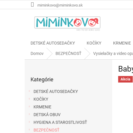
Prejsť
miminkovo@miminkovo.sk
na
obsah
DETSKÉ AUTOSEDAČKY
KOČÍKY
KRMENIE
Domov
BEZPEČNOSŤ
Vysielačky a video op
B
Bab
o
Preskočiť
č
Kategórie
kategórie
Akcia
n
ý
DETSKÉ AUTOSEDAČKY
p
KOČÍKY
a
KRMENIE
n
e
DETSKÁ OBUV
l
HYGIENA A STAROSTLIVOSŤ
BEZPEČNOSŤ