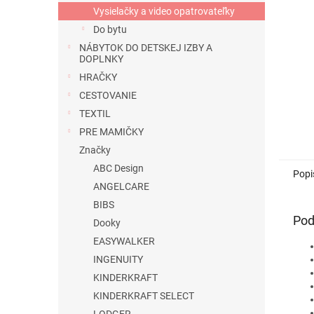
Vysielačky a video opatrovateľky
Do bytu
NÁBYTOK DO DETSKEJ IZBY A
DOPLNKY
HRAČKY
CESTOVANIE
TEXTIL
PRE MAMIČKY
Značky
ABC Design
Popi
ANGELCARE
BIBS
Pod
Dooky
EASYWALKER
INGENUITY
KINDERKRAFT
KINDERKRAFT SELECT