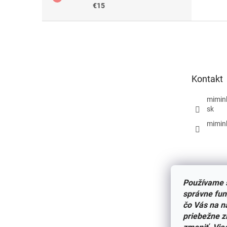
€15
Z
á
p
ä
t
Kontakt
i
e
mimin
sk
mimin
Používame s
správne fun
čo Vás na n
priebežne z