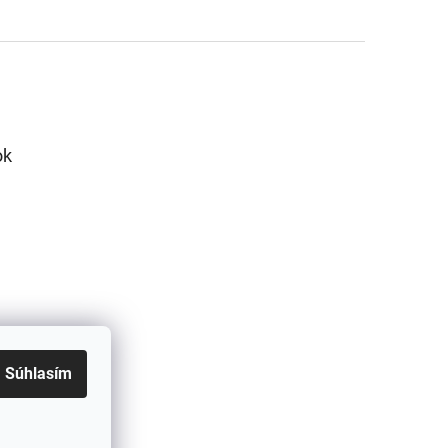
ok
Súhlasím