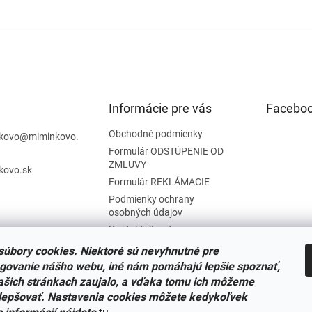
Informácie pre vás
Facebo
Obchodné podmienky
kovo
@
miminkovo.
Formulár ODSTÚPENIE OD
ZMLUVY
kovo.sk
Formulár REKLÁMACIE
Podmienky ochrany
osobných údajov
Kontaktujte nás
Tabuľka veľkostí
úbory cookies. Niektoré sú nevyhnutné pre
Nariadenie SOI o stiahnutí
govanie nášho webu, iné nám pomáhajú lepšie spoznať,
výrobkov
ašich stránkach zaujalo, a vďaka tomu ich môžeme
Reklamačný poriadok
lepšovať. Nastavenia cookies môžete kedykoľvek