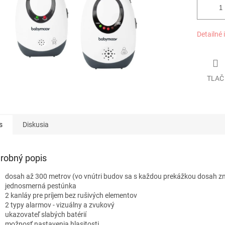
Detailné 
TLAČ
s
Diskusia
robný popis
dosah až 300 metrov (vo vnútri budov sa s každou prekážkou dosah zn
jednosmerná pestúnka
2 kanláy pre príjem bez rušivých elementov
2 typy alarmov - vizuálny a zvukový
ukazovateľ slabých batérií
možnosť nastavenia hlasitosti