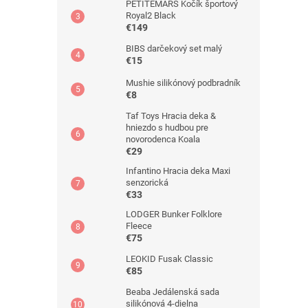
PETITEMARS Kočík športový
Royal2 Black
€149
BIBS darčekový set malý
€15
Mushie silikónový podbradník
€8
Taf Toys Hracia deka &
hniezdo s hudbou pre
novorodenca Koala
€29
Infantino Hracia deka Maxi
senzorická
€33
LODGER Bunker Folklore
Fleece
€75
LEOKID Fusak Classic
€85
Beaba Jedálenská sada
silikónová 4-dielna