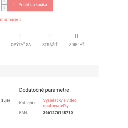
Pridať do košíka
informácie
OPÝTAŤ SA
STRÁŽIŤ
ZDIEĽAŤ
Dodatočné parametre
ižuje)
Vysielačky a video
Kategória
:
opatrovateľky
EAN
:
3661276148710