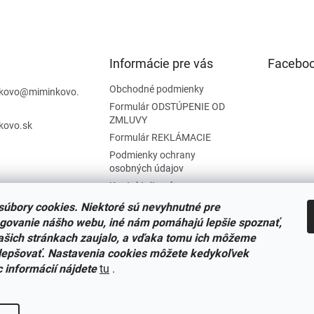
Informácie pre vás
Facebo
Obchodné podmienky
kovo
@
miminkovo.
Formulár ODSTÚPENIE OD
ZMLUVY
kovo.sk
Formulár REKLÁMACIE
Podmienky ochrany
osobných údajov
Kontaktujte nás
Tabuľka veľkostí
úbory cookies. Niektoré sú nevyhnutné pre
Nariadenie SOI o stiahnutí
govanie nášho webu, iné nám pomáhajú lepšie spoznať,
výrobkov
ašich stránkach zaujalo, a vďaka tomu ich môžeme
Reklamačný poriadok
lepšovať. Nastavenia cookies môžete kedykoľvek
c informácií nájdete
tu
.
Zásady súborov COOKIES