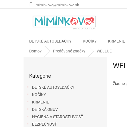
Prejsť
miminkovo@miminkovo.sk
na
obsah
DETSKÉ AUTOSEDAČKY
KOČÍKY
KRMENIE
Domov
Predávané značky
WELLUE
B
WEL
o
Preskočiť
č
Kategórie
kategórie
n
ý
Žiadne 
DETSKÉ AUTOSEDAČKY
p
KOČÍKY
a
KRMENIE
n
e
DETSKÁ OBUV
l
HYGIENA A STAROSTLIVOSŤ
BEZPEČNOSŤ