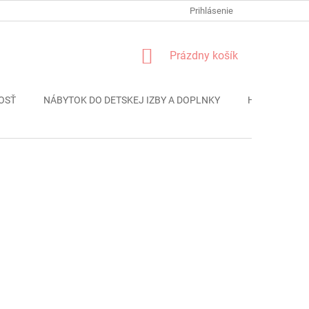
FORMULÁR REKLÁMACIE
PODMIENKY OCHRANY OSOBNÝCH ÚDAJO
Prihlásenie
NÁKUPNÝ
Prázdny košík
KOŠÍK
OSŤ
NÁBYTOK DO DETSKEJ IZBY A DOPLNKY
HRAČKY