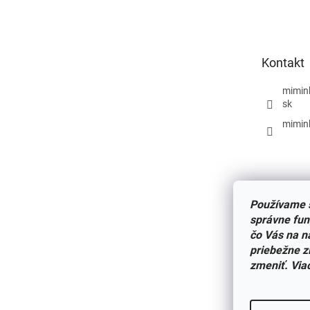
á
p
ä
t
Kontakt
i
e
mimin
sk
mimin
Používame s
správne fun
čo Vás na n
priebežne z
zmeniť. Via