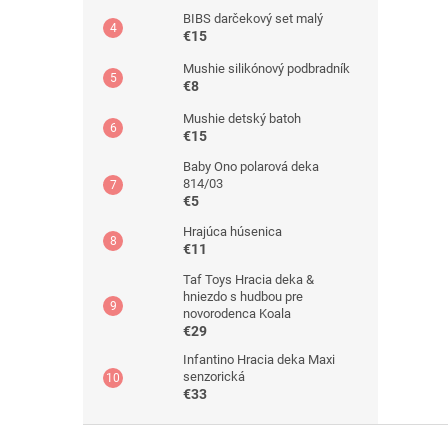
BIBS darčekový set malý
€15
Mushie silikónový podbradník
€8
Mushie detský batoh
€15
Baby Ono polarová deka
814/03
€5
Hrajúca húsenica
€11
Taf Toys Hracia deka &
hniezdo s hudbou pre
novorodenca Koala
€29
Infantino Hracia deka Maxi
senzorická
€33
Z