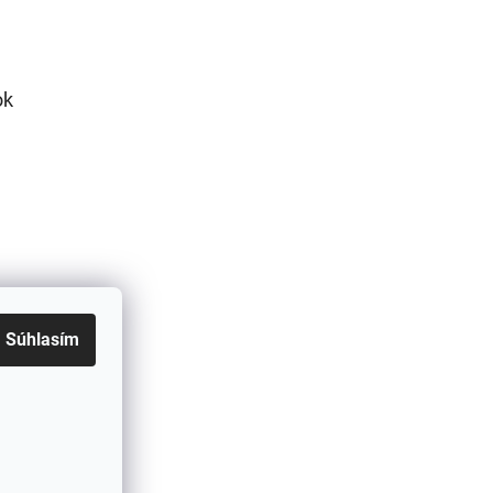
ok
Súhlasím