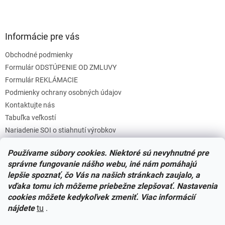
Informácie pre vás
Obchodné podmienky
Formulár ODSTÚPENIE OD ZMLUVY
Formulár REKLÁMACIE
Podmienky ochrany osobných údajov
Kontaktujte nás
Tabuľka veľkostí
Nariadenie SOI o stiahnutí výrobkov
Reklamačný poriadok
Používame súbory cookies. Niektoré sú nevyhnutné pre
Zásady súborov COOKIES
správne fungovanie nášho webu, iné nám pomáhajú
lepšie spoznať, čo Vás na našich stránkach zaujalo, a
vďaka tomu ich môžeme priebežne zlepšovať. Nastavenia
Facebook
cookies môžete kedykoľvek zmeniť. Viac informácií
nájdete
tu
.