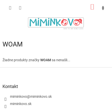
Prejsť
NÁKU
na
obsah
KOŠÍK
WOAM
Žiadne produkty značky
WOAM
sa nenašli...
Z
á
p
ä
Kontakt
t
i
miminkovo
@
miminkovo.sk
e
miminkovo.sk