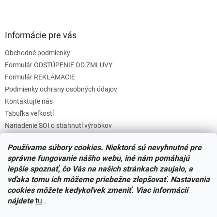
Informácie pre vás
Obchodné podmienky
Formulár ODSTÚPENIE OD ZMLUVY
Formulár REKLÁMACIE
Podmienky ochrany osobných údajov
Kontaktujte nás
Tabuľka veľkostí
Nariadenie SOI o stiahnutí výrobkov
Reklamačný poriadok
Používame súbory cookies. Niektoré sú nevyhnutné pre
Zásady súborov COOKIES
správne fungovanie nášho webu, iné nám pomáhajú
lepšie spoznať, čo Vás na našich stránkach zaujalo, a
vďaka tomu ich môžeme priebežne zlepšovať. Nastavenia
Facebook
cookies môžete kedykoľvek zmeniť. Viac informácií
nájdete
tu
.