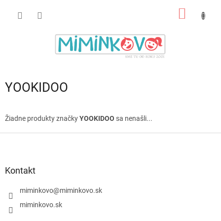
Prejsť
NÁKU
na
obsah
KOŠÍK
YOOKIDOO
Žiadne produkty značky
YOOKIDOO
sa nenašli...
Z
á
p
ä
Kontakt
t
i
miminkovo
@
miminkovo.sk
e
miminkovo.sk