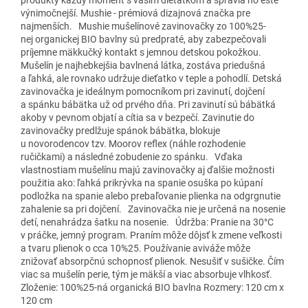
výnimočnejší. Mushie - prémiová dizajnová značka pre
najmenších. Mushie mušelínové zavinovačky zo 100%25-
nej organickej BIO bavlny sú predpraté, aby zabezpečovali
príjemne mäkkučký kontakt s jemnou detskou pokožkou.
Mušelín je najhebkejšia bavlnená látka, zostáva priedušná
a ľahká, ale rovnako udržuje dieťatko v teple a pohodlí. Detská
zavinovačka je ideálnym pomocníkom pri zavinutí, dojčení
a spánku bábätka už od prvého dňa. Pri zavinutí sú bábätká
akoby v pevnom objatí a cítia sa v bezpečí. Zavinutie do
zavinovačky predlžuje spánok bábätka, blokuje
u novorodencov tzv. Moorov reflex (náhle rozhodenie
ručičkami) a následné zobudenie zo spánku. Vďaka
vlastnostiam mušelínu majú zavinovačky aj ďalšie možnosti
použitia ako: ľahká prikrývka na spanie osuška po kúpaní
podložka na spanie alebo prebaľovanie plienka na odgrgnutie
zahalenie sa pri dojčení. Zavinovačka nie je určená na nosenie
detí, nenahrádza šatku na nosenie. Údržba: Pranie na 30°C
v práčke, jemný program. Praním môže dôjsť k zmene veľkosti
a tvaru plienok o cca 10%25. Používanie aviváže môže
znižovať absorpčnú schopnosť plienok. Nesušiť v sušičke. Čím
viac sa mušelín perie, tým je mäkší a viac absorbuje vlhkosť.
Zloženie: 100%25-ná organická BIO bavlna Rozmery: 120 cm x
120 cm