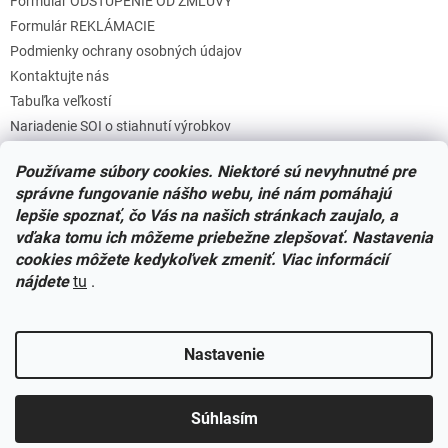
Formulár ODSTÚPENIE OD ZMLUVY
Formulár REKLÁMACIE
Podmienky ochrany osobných údajov
Kontaktujte nás
Tabuľka veľkostí
Nariadenie SOI o stiahnutí výrobkov
Reklamačný poriadok
Používame súbory cookies. Niektoré sú nevyhnutné pre
Zásady súborov COOKIES
správne fungovanie nášho webu, iné nám pomáhajú
lepšie spoznať, čo Vás na našich stránkach zaujalo, a
vďaka tomu ich môžeme priebežne zlepšovať. Nastavenia
Facebook
cookies môžete kedykoľvek zmeniť. Viac informácií
nájdete
tu
.
Nastavenie
Vytvoril Shoptet
Súhlasím
Copyright 2026
Miminkovo.sk
. Všetky práva vyhradené.