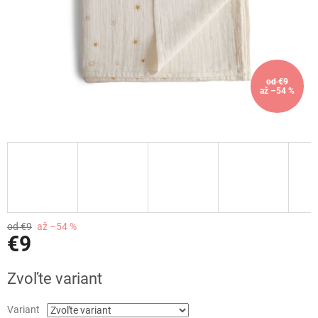
od €9
až –54 %
od €9
až –54 %
€9
Jednotková
Zvoľte variant
cena:
Variant