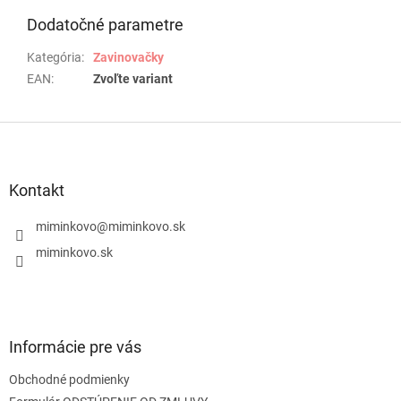
Dodatočné parametre
Kategória
:
Zavinovačky
EAN
:
Zvoľte variant
Z
á
p
ä
Kontakt
t
i
miminkovo
@
miminkovo.sk
e
miminkovo.sk
Informácie pre vás
Obchodné podmienky