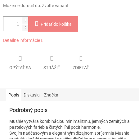
Môžeme doručiť do:
Zvoľte variant
Pridať do košíka
Detailné informácie
OPÝTAŤ SA
STRÁŽIŤ
ZDIEĽAŤ
Popis
Diskusia
Značka
Podrobný popis
Mushie vytvára kombináciou minimalizmu, jemných zemitých a
pastelových farieb a čistých línií pocit harmónie.
Svojím nadčasovým a elegantným dizajnom spríjemnia Mushie
produkty každý moment s vaším dieťatkom a spravia ho ešte