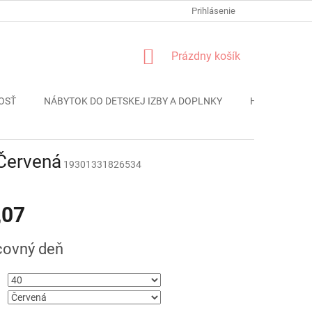
FORMULÁR REKLÁMACIE
PODMIENKY OCHRANY OSOBNÝCH ÚDAJO
Prihlásenie
NÁKUPNÝ
Prázdny košík
KOŠÍK
OSŤ
NÁBYTOK DO DETSKEJ IZBY A DOPLNKY
HRAČKY
 Červená
19301331826534
,07
ová
covný deň