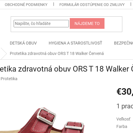
OBCHODNÉ PODMIENKY
FORMULÁR ODSTÚPENIE OD ZMLUVY
NÁJDEME TO
DETSKÁ OBUV
HYGIENA A STAROSTLIVOSŤ
BEZPEČN
Protetika zdravotná obuv ORS T 18 Walker Červená
etika zdravotná obuv ORS T 18 Walker
:
Protetika
€30
Jednotk
1 pra
cena:
Veľkosť
Farba