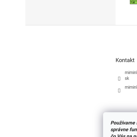
Z
á
p
ä
t
Kontakt
i
e
mimin
sk
mimin
Používame s
správne fun
čo Vás na n