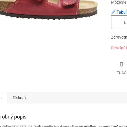
Môžeme d
📏 Tabuľ
Zdravotn
Detailné 
TLAČ
s
Diskusia
robný popis
ndálke PROTETIKA Orthopedic tvorí podošva so stielkou kompaktný anato