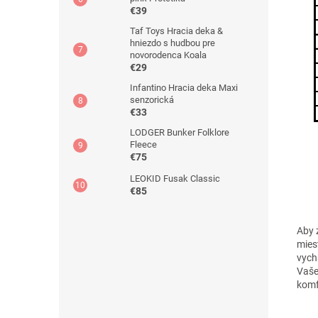
€39
Taf Toys Hracia deka &
hniezdo s hudbou pre
novorodenca Koala
€29
Infantino Hracia deka Maxi
senzorická
€33
LODGER Bunker Folklore
Fleece
€75
LEOKID Fusak Classic
€85
Aby 
miest
vych
Vaše
komf