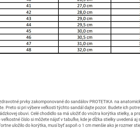
zdravotné prvky zakomponované do sandálov PROTETIKA na anatomicko
e. Preto si pri výbere veľkosti týchto sandál dajte pozor. Budete ich potr
ádzkovej obuvi. Celé chodidlo sa má uložiť do vnútra korýtka stielky, a p
 veľkostné číslo si môžete nájsť v tabuľke, kde je dĺžka stielky uvedená a
ortne uložilo do korýtka, musí byť aspoň o 1 cm menšie ako je rozmer sti