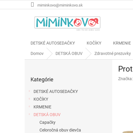
Prejsť
miminkovo@miminkovo.sk
na
obsah
DETSKÉ AUTOSEDAČKY
KOČÍKY
KRMENIE
Domov
DETSKÁ OBUV
Zdravotné prezuvky
B
Prot
o
Preskočiť
č
Kategórie
Značka
kategórie
n
ý
DETSKÉ AUTOSEDAČKY
p
KOČÍKY
a
KRMENIE
n
e
DETSKÁ OBUV
l
Capačky
Celoročná obuv dievča