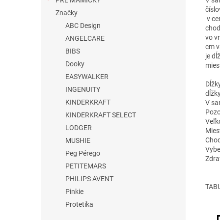
PRE MAMIČKY
čísl
Značky
v ce
ABC Design
chodi
vo v
ANGELCARE
cm v
BIBS
je d
Dooky
mies
EASYWALKER
Dĺžk
INGENUITY
dĺžky
KINDERKRAFT
V sa
Pozo
KINDERKRAFT SELECT
Veľk
LODGER
Miest
Chod
MUSHIE
Vybe
Peg Pérego
Zdra
PETITEMARS
PHILIPS AVENT
TABU
Pinkie
Protetika