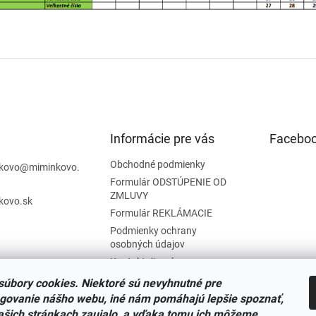
Informácie pre vás
Facebo
Obchodné podmienky
kovo
@
miminkovo.
Formulár ODSTÚPENIE OD
ZMLUVY
kovo.sk
Formulár REKLÁMACIE
Podmienky ochrany
osobných údajov
Kontaktujte nás
Tabuľka veľkostí
úbory cookies. Niektoré sú nevyhnutné pre
Nariadenie SOI o stiahnutí
govanie nášho webu, iné nám pomáhajú lepšie spoznať,
výrobkov
ašich stránkach zaujalo, a vďaka tomu ich môžeme