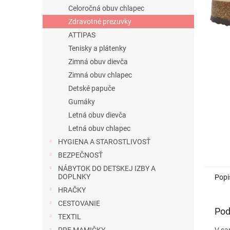
Celoročná obuv chlapec
Zdravotné prezuvky
ATTIPAS
Tenisky a plátenky
Zimná obuv dievča
Zimná obuv chlapec
Detské papuče
Gumáky
Letná obuv dievča
Letná obuv chlapec
HYGIENA A STAROSTLIVOSŤ
BEZPEČNOSŤ
NÁBYTOK DO DETSKEJ IZBY A
DOPLNKY
Popi
HRAČKY
CESTOVANIE
Pod
TEXTIL
V sa