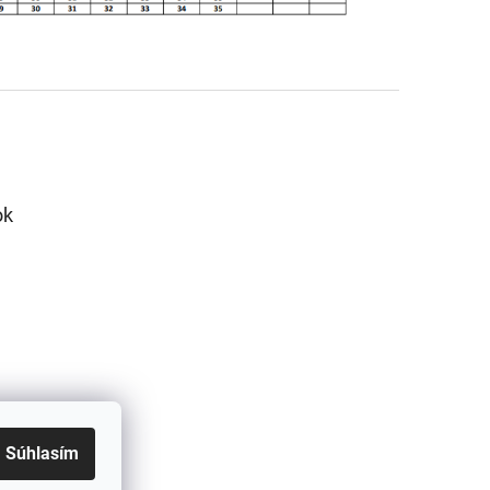
ok
Súhlasím