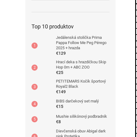
Top 10 produktov
Jedálenská stolička Prima
Pappa Follow Me Peg Pérego
2025 + hrazda
€129
Hrací deka s hrazdičkou Skip
Hop 0m + ABC ZOO
€25
PETITEMARS Kočík športový
Royal2 Black
€149
BIBS darčekový set malý
€15
Mushie silikónový podbradník
€8
Dievčenská obuv Abigal dark
pink Protetika