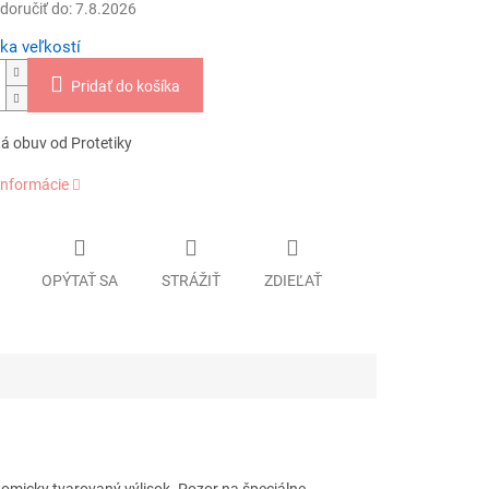
oručiť do:
7.8.2026
ka veľkostí
Pridať do košíka
á obuv od Protetiky
informácie
OPÝTAŤ SA
STRÁŽIŤ
ZDIEĽAŤ
micky tvarovaný výlisok. Pozor na špeciálne