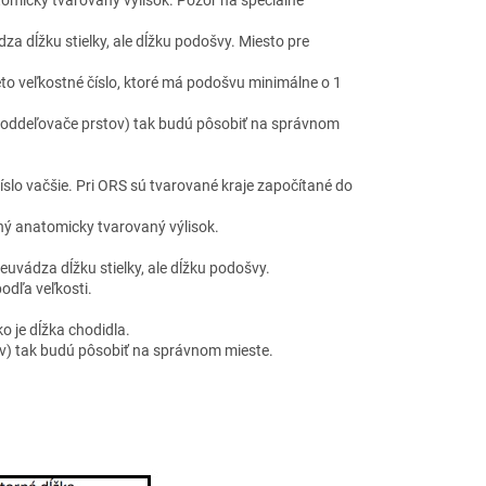
 dĺžku stielky, ale dĺžku podošvy. Miesto pre
eto veľkostné číslo, ktoré má podošvu minimálne o 1
 a oddeľovače prstov) tak budú pôsobiť na správnom
lo vačšie. Pri ORS sú tvarované kraje započítané do
ý anatomicky tvarovaný výlisok.
vádza dĺžku stielky, ale dĺžku podošvy.
podľa veľkosti.
o je dĺžka chodidla.
ov) tak budú pôsobiť na správnom mieste.