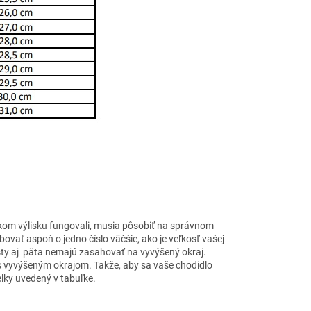
m výlisku fungovali, musia pôsobiť na správnom
ebovať aspoň o jedno číslo väčšie, ako je veľkosť vašej
rsty aj päta nemajú zasahovať na vyvýšený okraj.
j s vyvýšeným okrajom. Takže, aby sa vaše chodidlo
elky uvedený v tabuľke.