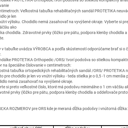
ovanie
ntimetroch: Veľkostná tabuľka rehabilitačných sandál PROTETIKA neuvádza
dlo je len
nútri výlisku. Chodidlo nemá zasahovať na vyvýšené okraje. Vyberte si pr
äčšiu ako
ĺžka chodidla. Zdravotné prvky (lôžko pre pätu, podpora klenby chodidla
te.
y v tabuľke uvádza VÝROBCA a podľa skústeností odporúčame brať si o čís
.
ndálke PROTETIKA Orthopedic /ORS/ tvorí podošva so stielkou kompaktn
r na špeciálne číslovanie v centimetroch:
ostná tabuľka ortopedických rehabilitačných sandál /ORS/ PROTETIKA neu
o pre chodidlo je len vo vnútri výlisku - teda stielka je o 0,5 -1 cm menšia 
idlo nemá zasahovať na vyvýšené okraje.
rte si preto veľkostné číslo, ktoré má podošvu minimálne o 1 cm väčšiu ak
votné prvky (lôžko pre pätu, podpora klenby chodidla a oddeľovače prst
ĽKA ROZMEROV pre ORS kde je meraná dĺžka podošvy i vnútorná dĺžka: